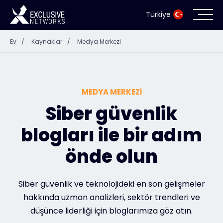
Türkiye
Ev
/
Kaynaklar
/
Medya Merkezi
Siber Güvenlik
Ekosistem
MEDYA MERKEZI
Kaynaklar
Siber güvenlik
blogları ile bir adım
Şirket
önde olun
İş Ortağı Portalı
Siber güvenlik ve teknolojideki en son gelişmeler
hakkında uzman analizleri, sektör trendleri ve
düşünce liderliği için bloglarımıza göz atın.
İletişim