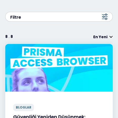
#weareexclusive
Filtre
8
.
8
En Yeni
BLOGLAR
Güvenliği Yeniden Düşünmek: