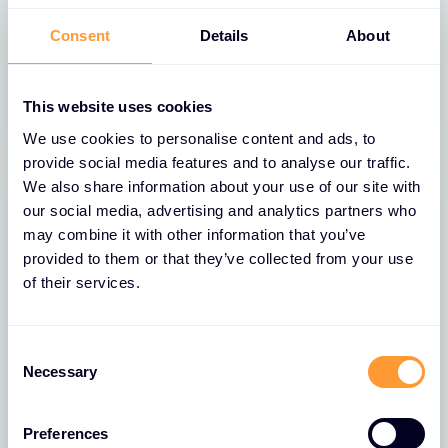
Hizmet Olarak Yönetilen SOC ile MSSP
Consent
Details
About
Patlamasını Yakalayın
20 MAR 2024
This website uses cookies
We use cookies to personalise content and ads, to
provide social media features and to analyse our traffic.
We also share information about your use of our site with
our social media, advertising and analytics partners who
may combine it with other information that you’ve
provided to them or that they’ve collected from your use
of their services.
C
Necessary
o
n
BLOGLAR
s
Preferences
e