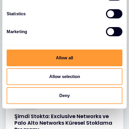
2024 Vizyonu: İleriye Bir Bakış
n
31 OCA 2024
t
Statistics
S
e
Marketing
l
e
c
t
Allow all
i
o
n
Allow selection
Deny
BLOGLAR
Şimdi Stokta: Exclusive Networks ve
Palo Alto Networks Küresel Stoklama