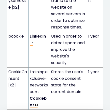
ySameSit
traffic to the
n
e [x2]
website on
several servers in
order to optimise
response times.
bcookie
LinkedIn
Used in order to
1 year
detect spam and
improve the
website's
security.
CookieCo
training.e
Stores the user's
1 year
nsent
xclusive-
cookie consent
[x2]
networks.
state for the
com
current domain
Cookieb
ot