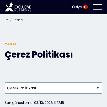
Türkiye
Ev
/
Yasal
Siber Güvenlik
Ekosistem
YASAL
Kaynaklar
Çerez Politikası
Şirket
İş Ortağı Portalı
Çerez Politikası
İletişim
Son güncelleme: 03/10/2026 11:22:18