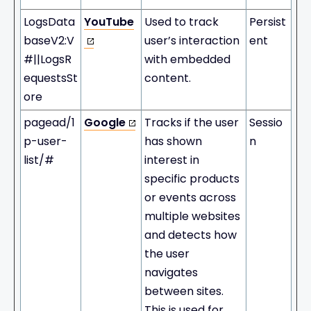
LogsData
YouTube
Used to track
Persist
baseV2:V
user’s interaction
ent
#||LogsR
with embedded
equestsSt
content.
ore
pagead/1
Google
Tracks if the user
Sessio
p-user-
has shown
n
list/#
interest in
specific products
or events across
multiple websites
and detects how
the user
navigates
between sites.
This is used for