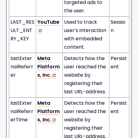
targeted ads to
the user.
LAST_RES
YouTube
Used to track
Sessio
ULT_ENT
user’s interaction
n
RY_KEY
with embedded
content.
lastExter
Meta
Detects how the
Persist
nalReferr
Platform
user reached the
ent
er
s, Inc.
website by
registering their
last URL-address.
lastExter
Meta
Detects how the
Persist
nalReferr
Platform
user reached the
ent
erTime
s, Inc.
website by
registering their
last URL-address.