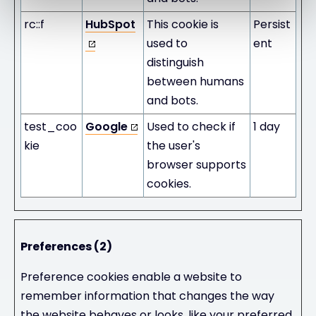
rc::f
HubSpot
This cookie is
Persist
used to
ent
distinguish
between humans
and bots.
test_coo
Google
Used to check if
1 day
kie
the user's
browser supports
cookies.
Preferences (2)
Preference cookies enable a website to
remember information that changes the way
the website behaves or looks, like your preferred