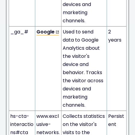
devices and
marketing
channels.
_ga_#
Google
Used to send
2
data to Google
years
Analytics about
the visitor's
device and
behavior. Tracks
the visitor across
devices and
marketing
channels.
hs-cta-
www.excl
Collects statistics
Persist
interactio
usive-
on the visitor's
ent
ns#cta
networks.
visits to the