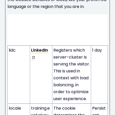
language or the region that you are in.
Maxi
mum
Stora
Name
Provider
Purpose
ge
Durati
on
lidc
LinkedIn
Registers which
1 day
server-cluster is
serving the visitor.
This is used in
context with load
balancing, in
order to optimize
user experience.
locale
training.e
The cookie
Persist