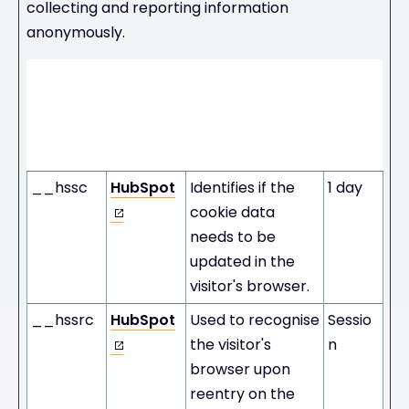
collecting and reporting information
anonymously.
Maxi
mum
Stora
Name
Provider
Purpose
ge
Durati
on
__hssc
HubSpot
Identifies if the
1 day
cookie data
needs to be
updated in the
visitor's browser.
__hssrc
HubSpot
Used to recognise
Sessio
the visitor's
n
browser upon
reentry on the