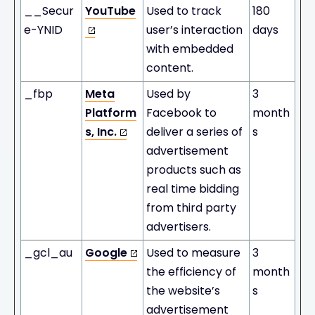
__Secur
YouTube
Used to track
180
e-YNID
user’s interaction
days
with embedded
content.
_fbp
Meta
Used by
3
Platform
Facebook to
month
s, Inc.
deliver a series of
s
advertisement
products such as
real time bidding
from third party
advertisers.
_gcl_au
Google
Used to measure
3
the efficiency of
month
the website’s
s
advertisement