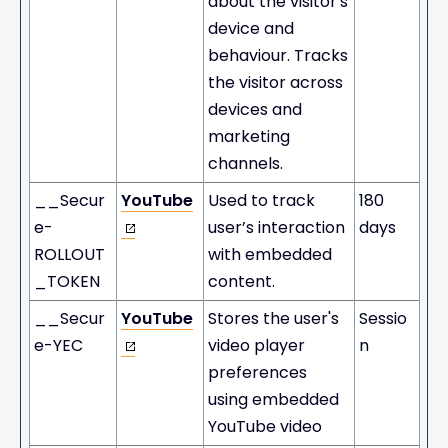
about the visitor's
device and
behaviour. Tracks
the visitor across
devices and
marketing
channels.
__Secur
YouTube
Used to track
180
e-
user’s interaction
days
ROLLOUT
with embedded
_TOKEN
content.
__Secur
YouTube
Stores the user's
Sessio
e-YEC
video player
n
preferences
using embedded
YouTube video