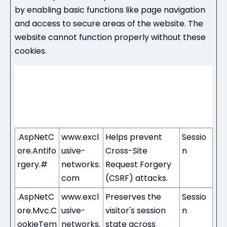
by enabling basic functions like page navigation
and access to secure areas of the website. The
website cannot function properly without these
cookies.
Maxi
mum
Stora
Name
Provider
Purpose
ge
Durati
on
.AspNetC
www.excl
Helps prevent
Sessio
ore.Antifo
usive-
Cross-Site
n
rgery.#
networks.
Request Forgery
com
(CSRF) attacks.
.AspNetC
www.excl
Preserves the
Sessio
ore.Mvc.C
usive-
visitor's session
n
ookieTem
networks.
state across