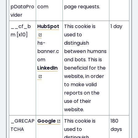
pDataPro
com
page requests.
vider
__cf_b
HubSpot
This cookie is
1 day
m [x10]
used to
hs-
distinguish
banner.c
between humans
om
and bots. This is
LinkedIn
beneficial for the
website, in order
to make valid
reports on the
use of their
website.
_GRECAP
Google
This cookie is
180
TCHA
used to
days
distinguish