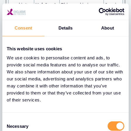
cookietes
HubSpot
This cookie is
Sessio
t
used to
n
determine if the
visitor has
Consent
Details
About
accepted the
cookie consent
This website uses cookies
box.
We use cookies to personalise content and ads, to
li_gc
LinkedIn
Stores the user's
180
provide social media features and to analyse our traffic.
cookie consent
days
We also share information about your use of our site with
state for the
our social media, advertising and analytics partners who
may combine it with other information that you’ve
current domain
provided to them or that they’ve collected from your use
rc::a
HubSpot
This cookie is
Persist
of their services.
used to
ent
distinguish
C
between humans
Necessary
o
and bots. This is