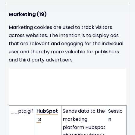
Marketing (19)
Marketing cookies are used to track visitors
across websites. The intention is to display ads
that are relevant and engaging for the individual
user and thereby more valuable for publishers
and third party advertisers.
Maxi
mum
Stora
Name
Provider
Purpose
ge
Durati
on
__ptq.gif
HubSpot
Sends data to the
Sessio
marketing
n
platform Hubspot