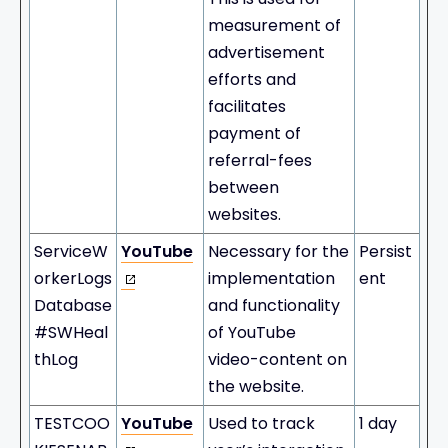
measurement of
advertisement
efforts and
facilitates
payment of
referral-fees
between
websites.
ServiceW
YouTube
Necessary for the
Persist
orkerLogs
implementation
ent
Database
and functionality
#SWHeal
of YouTube
thLog
video-content on
the website.
TESTCOO
YouTube
Used to track
1 day