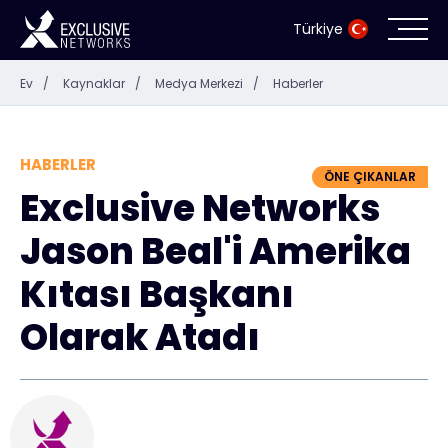
Türkiye
Ev
/
Kaynaklar
/
Medya Merkezi
/
Haberler
Siber Güvenlik
Ekosistem
HABERLER
ÖNE ÇIKANLAR
Exclusive Networks
Kaynaklar
Jason Beal'i Amerika
Şirket
Kıtası Başkanı
Olarak Atadı
İş Ortağı Portalı
İletişim