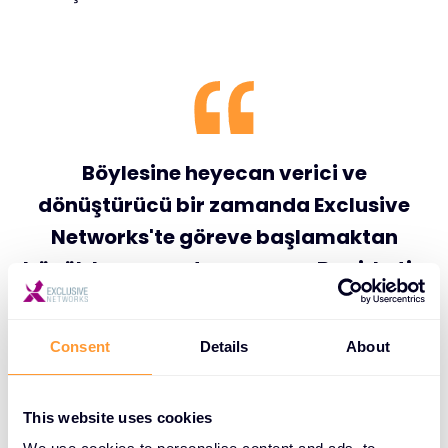
Böylesine heyecan verici ve
dönüştürücü bir zamanda Exclusive
Networks'te göreve başlamaktan
büyük heyecan duyuyorum. Bu şirketin
mükemmelleşmesini izledim ve Jesper
ve küresel liderlik ekibiyle yakın
Consent
Details
About
çalışarak uzun yıllar boyunca Exclusive
Networks ile küresel olarak ortaklık
This website uses cookies
yaptım. Ekibe katılmayı ve bir sonraki