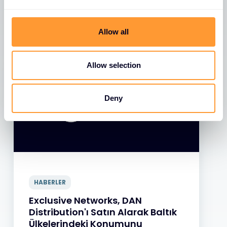
Son Haberler
e
c
t
Allow all
Tüm Haberleri Görüntüle
i
o
n
Allow selection
Deny
HABERLER
Exclusive Networks, DAN
Distribution'ı Satın Alarak Baltık
Ülkelerindeki Konumunu