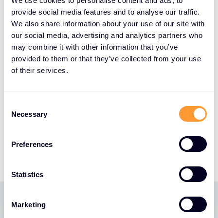
We use cookies to personalise content and ads, to
aşamaya öncülük etmeyi dört gözle
provide social media features and to analyse our traffic.
bekliyorum. Brian mükemmel bir temel
We also share information about your use of our site with
inşa etti ve son dört yılda birçok önemli
our social media, advertising and analytics partners who
may combine it with other information that you’ve
kilometre taşına ulaştı. Artık iki
provided to them or that they’ve collected from your use
kademeli toplamanın altın çağı
of their services.
olduğuna inandığım bu dönemde
büyümeye ve gelişmeye devam etme
C
fırsatına sahibiz."
Necessary
o
n
s
Preferences
e
n
t
Statistics
S
e
Marketing
l