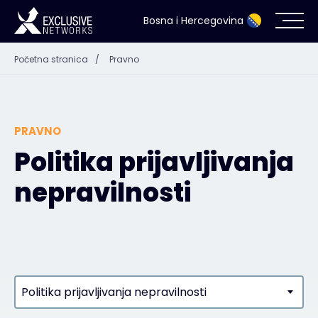
Bosna i Hercegovina
Početna stranica
/
Pravno
Kibernetička sigurnost
Eko-sistem
PRAVNO
Resursi
Politika prijavljivanja
nepravilnosti
Kompanija
Kontakt
Politika prijavljivanja nepravilnosti
#weareexclusive