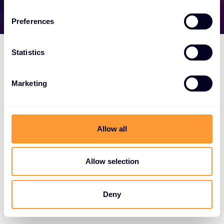
n
s
Preferences
e
n
t
Statistics
S
e
Marketing
l
e
c
t
Allow all
i
o
n
Allow selection
Deny