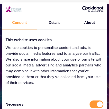
Consent
Details
About
This website uses cookies
Postanite partner
We use cookies to personalise content and ads, to
provide social media features and to analyse our traffic.
Otključajte ekskluzivne partnerstva i
We also share information about your use of our site with
unaprijedite svoj uspjeh već danas.
our social media, advertising and analytics partners who
may combine it with other information that you’ve
provided to them or that they’ve collected from your use
of their services.
Saznajte više
C
Necessary
o