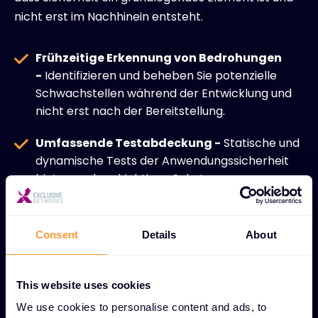
nicht erst im Nachhinein entsteht.
Frühzeitige Erkennung von Bedrohungen
-
Identifizieren und beheben Sie potenzielle
Schwachstellen während der Entwicklung und
nicht erst nach der Bereitstellung.
Umfassende Testabdeckung -
Statische und
dynamische Tests der Anwendungssicherheit
bieten mehrschichtigen Schutz.
DevSecOps-Integration -
Nahtlose
Einbettung der Sicherheit in bestehende
Consent
Details
About
Entwicklungsabläufe ohne Unterbrechung der
Produktivität.
This website uses cookies
Verbesserte Entwicklerfähigkeiten
We use cookies to personalise content and ads, to
-
Schulungen zur sicheren Kodierung befähigen