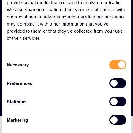
provide social media features and to analyse our traffic.
Entwicklungsteams, sicherheitsorientierte
We also share information about your use of our site with
Anwendungen zu erstellen.
our social media, advertising and analytics partners who
may combine it with other information that you’ve
Einhaltung gesetzlicher Vorschriften
provided to them or that they’ve collected from your use
-
Einhaltung von Branchenstandards und
of their services.
Compliance-Anforderungen während der
gesamten Entwicklung.
C
Skalierbar für alle Organisationen
Necessary
o
-
Lösungen zur Stärkung der
n
Anwendungsintegrität sowohl für Unternehmen
s
Preferences
als auch für kleine und mittlere Unternehmen.
e
n
t
Statistics
S
e
Marketing
l
e