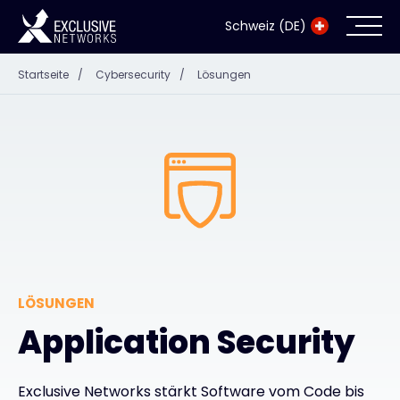
Schweiz (DE)
Startseite
/
Cybersecurity
/
Lösungen
Cybersecurity
Ökosystem
Ressourcen
Unternehmen
LÖSUNGEN
Exclusive Access Anmeldung
Application Security
Exclusive Access - Erfahren Sie mehr
Exclusive Networks stärkt Software vom Code bis