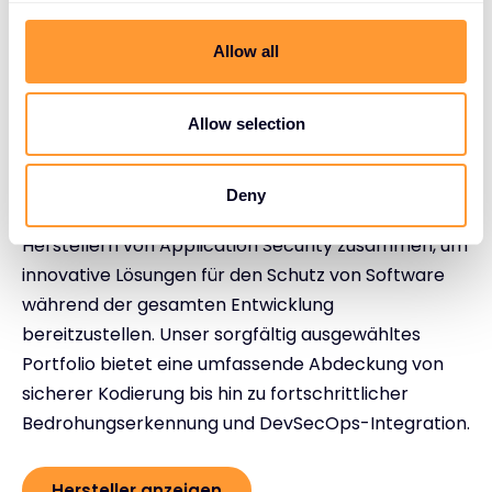
c
ANBIETER VON TECHNOLOGIEN FÜR APPLICATION
t
SECURITY
Allow all
i
Zuverlässige
o
Technologiepartner für
n
Allow selection
Application Security
Deny
Exclusive Networks arbeitet mit führenden
Herstellern von Application Security zusammen, um
innovative Lösungen für den Schutz von Software
während der gesamten Entwicklung
bereitzustellen. Unser sorgfältig ausgewähltes
Portfolio bietet eine umfassende Abdeckung von
sicherer Kodierung bis hin zu fortschrittlicher
Bedrohungserkennung und DevSecOps-Integration.
Hersteller anzeigen