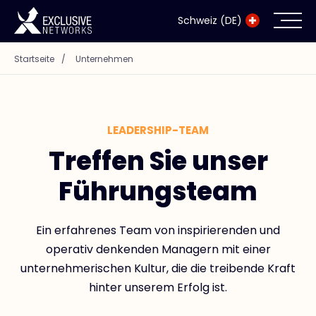
Schweiz (DE)
Startseite
/
Unternehmen
Cybersecurity
Ökosystem
LEADERSHIP-TEAM
Ressourcen
Treffen Sie unser
Führungsteam
Unternehmen
Ein erfahrenes Team von inspirierenden und
operativ denkenden Managern mit einer
Exclusive Access Anmeldung
unternehmerischen Kultur, die die treibende Kraft
hinter unserem Erfolg ist.
Exclusive Access - Erfahren Sie mehr