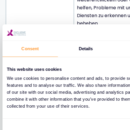
helfen, Probleme mit 
Diensten zu erkennen 
beheben.
Wir können Ihre persön
Daten an Dritte weiter
Consent
Details
wenn wir gesetzlich da
verpflichtet sind oder 
der Meinung sind, dass 
This website uses cookies
notwendig ist, um das 
We use cookies to personalise content and ads, to provide s
einzuhalten. Wir können
features and to analyse our traffic. We also share informatio
persönlichen Daten au
of our site with our social media, advertising and analytics 
combine it with other information that you’ve provided to them
Dritte, die Informationen
weitergeben, wenn wir
collected from your use of their services.
aus rechtlichen Gründen
Schutz oder zur Vertei
benötigen, oder
unserer gesetzlichen 
Strafverfolgungsbehörden.
oder der Rechte ander
C