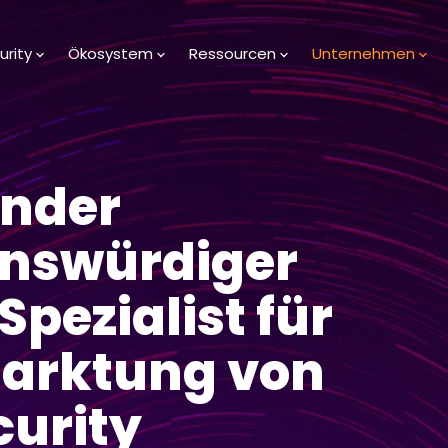
urity
Ökosystem
Ressourcen
Unternehmen
ender
enswürdiger
Spezialist für
marktung von
urity