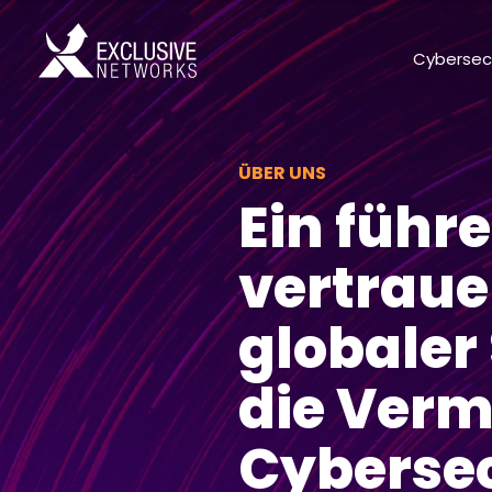
Cybersec
ÜBER UNS
Ein führ
vertrau
globaler 
die Ver
Cybersec