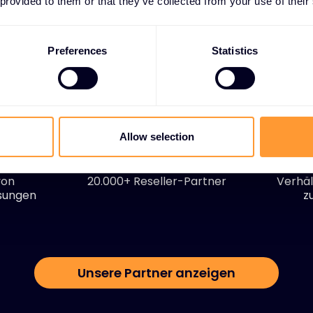
 provided to them or that they’ve collected from your use of their
Preferences
Statistics
+
20,000+
Allow selection
von
20.000+ Reseller-Partner
Verhäl
ösungen
z
Unsere Partner anzeigen