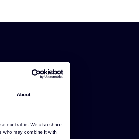
n für
About
ichen wir es
bspartnern, von
se our traffic. We also share
 zu profitieren,
ers who may combine it with