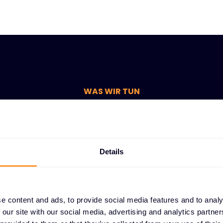
WAS WIR TUN
Wir fördern
schöpfungsmöglichkeite
unser Ökosystem
Details
e Position im Zentrum des Cybersecurity-Ökosystems ermögl
hr Geschäft effektiv global auszuweiten, und unseren Vertrie
e content and ads, to provide social media features and to analy
 Cyber-Know-how, bahnbrechenden Technologien und Services
 our site with our social media, advertising and analytics partn
um die Anforderungen ihrer Kunden zu erfüllen.