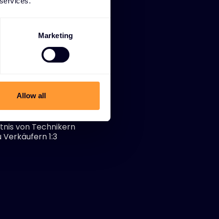
 services.
Marketing
1:3
Allow all
tnis von Technikern
u Verkäufern 1:3