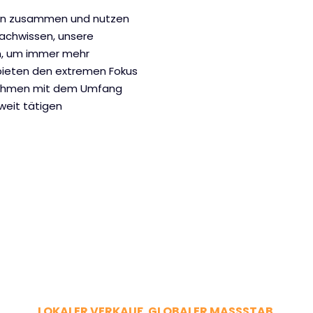
tern zusammen und nutzen
achwissen, unsere
en, um immer mehr
 bieten den extremen Fokus
nehmen mit dem Umfang
tweit tätigen
LOKALER VERKAUF. GLOBALER MASSSTAB.