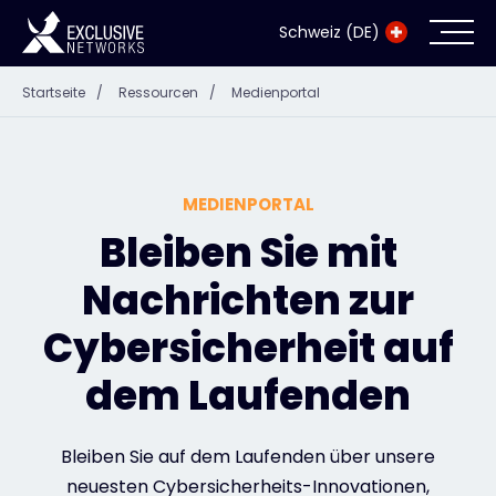
Schweiz (DE)
Startseite
/
Ressourcen
/
Medienportal
Cybersecurity
Ökosystem
MEDIENPORTAL
Ressourcen
Bleiben Sie mit
Nachrichten zur
Unternehmen
Cybersicherheit auf
dem Laufenden
Exclusive Access Anmeldung
Bleiben Sie auf dem Laufenden über unsere
Exclusive Access - Erfahren Sie mehr
neuesten Cybersicherheits-Innovationen,