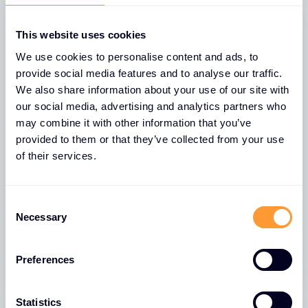
This website uses cookies
We use cookies to personalise content and ads, to
provide social media features and to analyse our traffic.
We also share information about your use of our site with
our social media, advertising and analytics partners who
may combine it with other information that you’ve
provided to them or that they’ve collected from your use
of their services.
NACHRICHTEN
Exclusive Networks wird als „Palo Alto
Networks EMEA-Distributor des
C
Jahres 2025“ ausgezeichnet
Necessary
o
n
28 APR. 2026
s
Preferences
e
n
t
Statistics