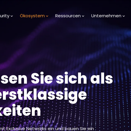
urity
Ökosystem
Ressourcen
Unternehmen
sen Sie sich als
erstklassige
eiten
it Exclusive Networks ein und bauen Sie ein