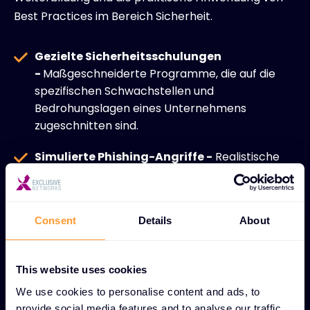
Best Practices im Bereich Sicherheit.
Gezielte Sicherheitsschulungen
-
Maßgeschneiderte Programme, die auf die
spezifischen Schwachstellen und
Bedrohungslagen eines Unternehmens
zugeschnitten sind.
Simulierte Phishing-Angriffe -
Realistische
Schulungsszenarien, in denen Mitarbeiter
lernen, Phishing-Versuche zu erkennen und
darauf zu reagieren.
Consent
Details
About
Initiativen zur Verhaltensänderung
-
Bewährte Methoden, die die
This website uses cookies
Sicherheitsgewohnheiten der Mitarbeiter
verändern und zu dauerhaften
We use cookies to personalise content and ads, to
Verhaltensverbesserungen führen.
provide social media features and to analyse our traffic.