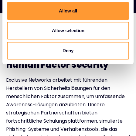
c
t
Allow all
i
o
n
Allow selection
FÜHRENDE TECHNOLOGIEPARTNER FÜR HUMAN
FACTOR SECURITY
Deny
Führende Hersteller für
Human Factor Security
Exclusive Networks arbeitet mit führenden
Herstellern von Sicherheitslösungen für den
menschlichen Faktor zusammen, um umfassende
Awareness-Lösungen anzubieten. Unsere
strategischen Partnerschaften bieten
fortschrittliche Schulungsplattformen, simulierte
Phishing-Systeme und Verhaltenstools, die das