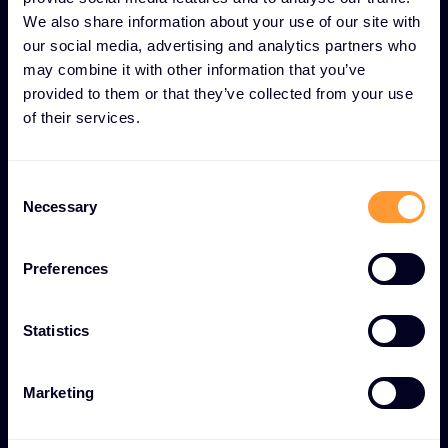
We also share information about your use of our site with
Kontinuierliche Sicherheitsschulung
our social media, advertising and analytics partners who
-
Fortlaufende Lernprogramme, die die
may combine it with other information that you’ve
Mitarbeiter über neue Bedrohungen und
provided to them or that they’ve collected from your use
bewährte Verfahren auf dem Laufenden halten.
of their services.
Sicherheitsbewusste Kultur -
Umfassender
Ansatz, der das Sicherheitsbewusstsein in allen
C
Necessary
o
Unternehmensabläufen und
n
Entscheidungsprozessen verankert.
s
Preferences
Risikominderung -
Wirksame Reduzierung von
e
Schwachstellen, die durch den Faktor Mensch
n
t
verursacht werden und die allgemeine
Statistics
S
Widerstandsfähigkeit im Bereich der
e
Cybersecurity erheblich verbessern.
Marketing
l
e