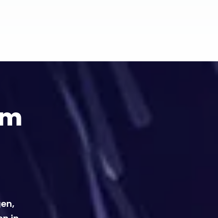
em
gen,