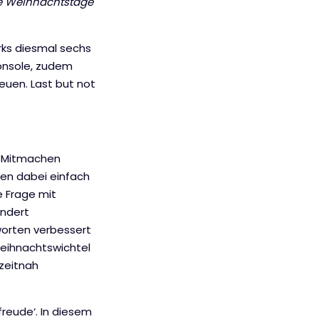
ie Weihnachtstage
orks diesmal sechs
Konsole, zudem
euen. Last but not
e. Mitmachen
ken dabei einfach
e Frage mit
andert
tworten verbessert
eihnachtswichtel
zeitnah
reude‘. In diesem