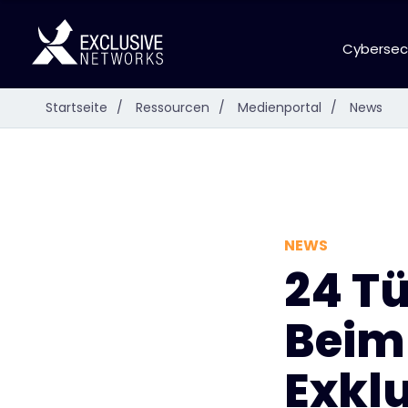
Cybersec
Startseite
/
Ressourcen
/
Medienportal
/
News
NEWS
24 Tü
Beim
Exkl