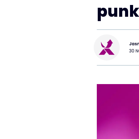
punk
Jas
30 N