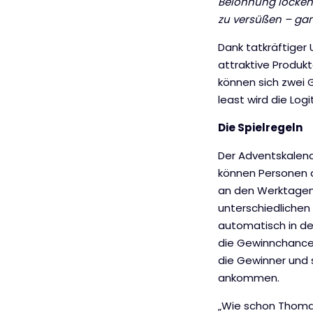
Belohnung locken
zu versüßen – gan
Dank tatkräftiger 
attraktive Produk
können sich zwei G
least wird die Lo
Die Spielregeln
Der Adventskalend
können Personen a
an den Werktagen 
unterschiedlichen
automatisch in den
die Gewinnchancen
die Gewinner und 
ankommen.
„Wie schon Thomas