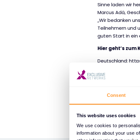
Sinne laden wir he
Marcus Adä, Gesch
„Wir bedanken uns
Teilnehmern und u
guten Start in ein
Hier geht’s zum 
Deutschland:
http
Österreich
https:/
Schweiz
https://e
Consent
Hier
geht es zur
This website uses cookies
We use cookies to personalis
information about your use of