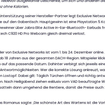
 liebevoll ausgewählte Geschenke, um sich und anderen d
z ohne Kalorien.
Unterstützung seiner Hersteller-Partner legt Exclusive Netw
te auf den Gabentisch: Hauptgewinn ist eine Playstation 5 
ewinner über Jabra Elite Active In-Ear-Bluetooth- Earbuds fr
gitech C920 HD Pro Webcam gleich dreimal verlost.
er von Exclusive Networks ist vom 1. bis 24. Dezember onlin
b 18 Jahren aus der gesamten DACH-Region. Mitspieler klic
auf das passende Datum. Dahinter verbirgt sich jeweils ein
 Antwortmöglichkeiten. Wer die korrekte Lösung ankreuzt, w
 Lostopf. Dabei gilt: Täglich Türchen öffnen und richtig an
. Nach Heiligabend ziehen exklusiv vom VAD beauftragte W
satteln dann umgehend die Rentiere, damit die Preise auch 
 Romanus sagte: ‚Die schönste Art des Wartens ist die Vorf