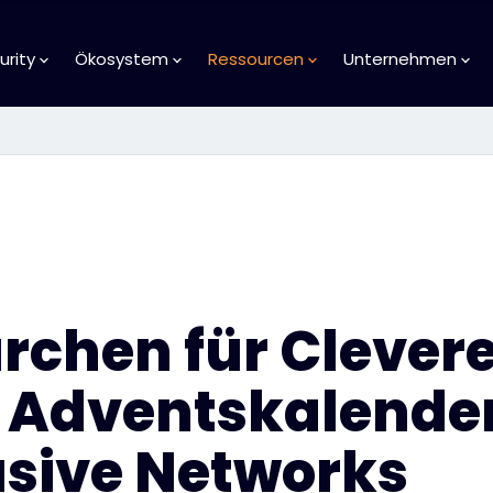
urity
Ökosystem
Ressourcen
Unternehmen
rchen für Clevere
 Adventskalende
usive Networks