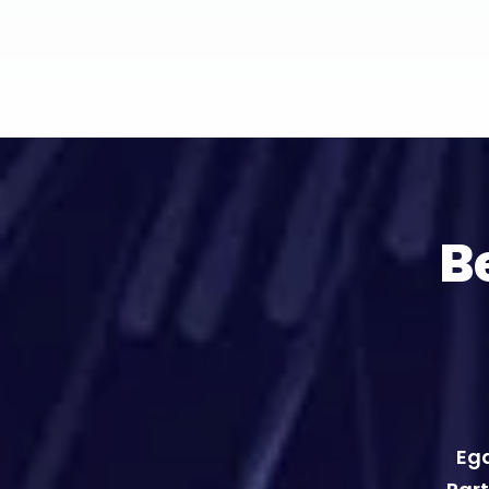
B
Ega