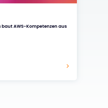
NACHR
ks baut AWS-Kompetenzen aus
Summe
verne
07 JULI 