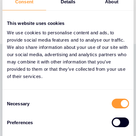
Consent
Details
About
Schweiz:
https://exclusive-advent.ch
Zur vollständigen Pressemeldung
This website uses cookies
We use cookies to personalise content and ads, to
provide social media features and to analyse our traffic.
We also share information about your use of our site with
our social media, advertising and analytics partners who
may combine it with other information that you’ve
Neueste Nachrichten
provided to them or that they’ve collected from your use
of their services.
Alle Nachrichten anzeigen
C
Necessary
o
n
s
Preferences
e
n