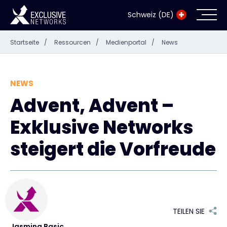
Schweiz (DE)
Startseite
/
Ressourcen
/
Medienportal
/
News
Cybersecurity
Ökosystem
NEWS
Advent, Advent –
Ressourcen
Exklusive Networks
Unternehmen
steigert die Vorfreude
Exclusive Access Anmeldung
TEILEN SIE
Exclusive Access - Erfahren Sie mehr
Jasmina Basic