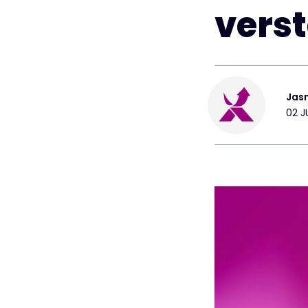
vers
Jas
02 J