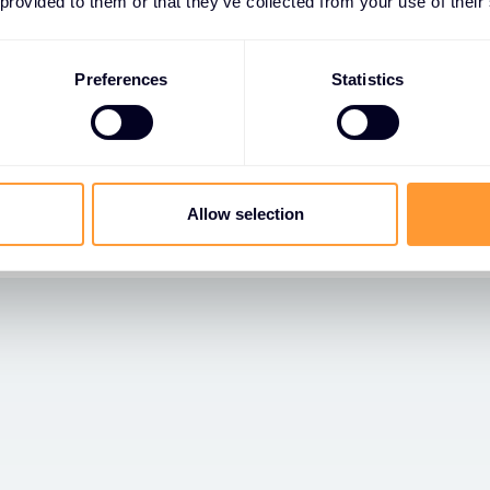
 provided to them or that they’ve collected from your use of their
ss-Bereich bis hin zum Data Center. Arista Networks zählt
igh-Performances-Switches. Extreme Networks ist als „Leader
adrant for Enterprise Wired and Wireless Local Access Netw
Preferences
Statistics
“ positioniert, Arista Networks als „Visionary“.
e vollständige Pressemeldung.
Allow selection