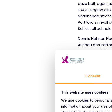
dazu beitragen, a
DACH-Region einzu
spannende strateg
Portfolio sinnvol
Schlüsseltechnolog
Dennis Hahner, He
Ausbau des Partne
Partnerentwicklun
alle Workflow-Proz
Ergänzt wird das 
Marketing, Servic
Consent
Partnerentwicklun
ein tiefes Verstä
This website uses cookies
Mit Extreme Netwo
We use cookies to personalis
neue Networking Un
information about your use of
Akquisitionen bi