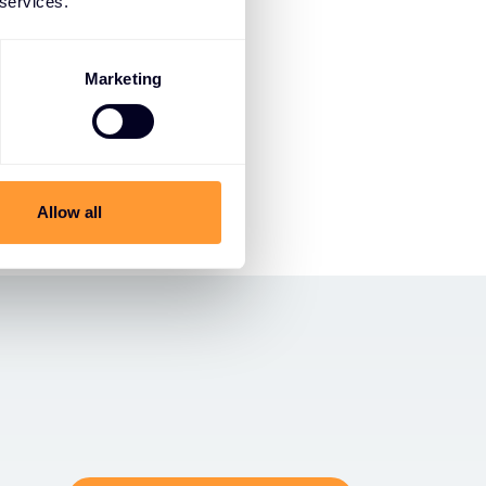
 services.
 zu den führenden
“ im aktuellen
ork LAN
Marketing
Allow all