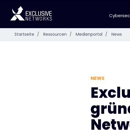
Cybersec
Startseite
/
Ressourcen
/
Medienportal
/
News
NEWS
Excl
grün
Netw