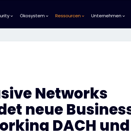
urity
Ökosystem
Ressourcen
Unternehmen
usive Networks
det neue Business
orking DACH und