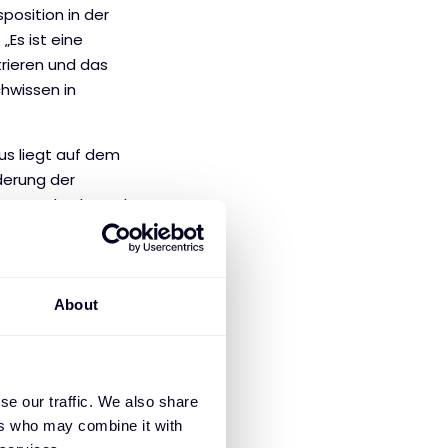
position in der
Es ist eine
rieren und das
chwissen in
us liegt auf dem
derung der
euung durch, auch
unt Development,
eichen
About
ing bringen sie
artnern mit.
 Fundament für die
se our traffic. We also share
egische
ers who may combine it with
ösungsspektren