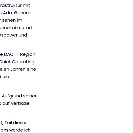
rastruktur mit
us Adä, General
r sehen im
annel ab sofort
ebspower und
die DACH- Region
 Chief Operating
ielen Jahren eine
 die
. Aufgrund seiner
 auf vertikale
, Teil dieses
Team werde ich