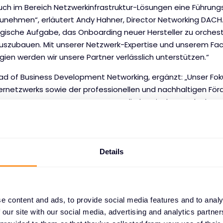
uch im Bereich Netzwerkinfrastruktur-Lösungen eine Führungs
nehmen“, erläutert Andy Hahner, Director Networking DACH. „
ische Aufgabe, das Onboarding neuer Hersteller zu orchest
l auszubauen. Mit unserer Netzwerk-Expertise und unserem Fa
ien werden wir unsere Partner verlässlich unterstützen.“
ad of Business Development Networking, ergänzt: „Unser Fok
rnetzwerks sowie der professionellen und nachhaltigen För
g. Unser Kompetenzteam startet direkt mit der Kundenbetr
esse sind bereits nahtlos implementiert.“
Team durch erfahrene Spezialisten aus den Bereichen Acco
es und Technical Pre-Sales. Mit Kernkompetenzen in den Ber
Details
g, Know-how-Transfer, Supply Chain Management und Market
ndnis für die Anforderungen und Bedürfnisse von Networking-P
rks und Arista Networks bilden zwei führende Hersteller das
e content and ads, to provide social media features and to analy
it, die künftig deutlich ausgebaut werden soll. Durch strat
 our site with our social media, advertising and analytics partn
etet Extreme Networks eines der umfassendsten Netzwerk-L