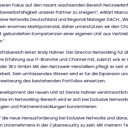
nseren Fokus auf den rasant wachsenden Bereich Netzwerkinf
bewerbsfähigkeit unserer Partner zu steigern“, erklärt Marc
sive Networks Deutschland und Regional Manager DACH. „Wi
ein enormes Marktpotenzial, daher unterstützen wir den Ch
it gebündelten Kompetenzen einer eigenen Unit aus Vertri
.“
tsbereich leitet Andy Hahner. Der Director Networking für 
re Erfahrung aus IT-Branche und Channel mit, zuletzt war er
der 3KV GmbH. Mit den Netzwerk-Herstellern pflegt er seit v
it. Sein umfassendes Wissen wird er für die Expansion und
weiterung des bestehenden Portfolios einsetzen.
Development der neuen Unit ist Dennis Hahner verantwortlich
tise im Networking-Bereich wird er sich bei Exclusive Networks
ien und Partnerentwicklungen konzentrieren.
f die neue Herausforderung bei Exclusive Networks und darauf
n Unternehmens in der Cybersecurity zu sein. Mit meinem 