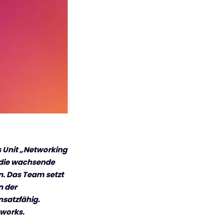
s Unit
„Networking
, die wachsende
. Das Team setzt
n der
nsatzfähig.
tworks.