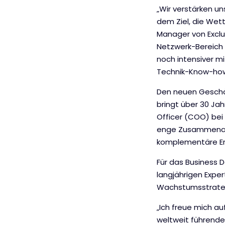
„Wir verstärken u
dem Ziel, die Wett
Manager von Exclu
Netzwerk-Bereich 
noch intensiver m
Technik-Know-how
Den neuen Geschäf
bringt über 30 Jah
Officer (COO) bei 
enge Zusammenarbe
komplementäre Er
Für das Business 
langjährigen Exper
Wachstumsstrateg
„Ich freue mich au
weltweit führende