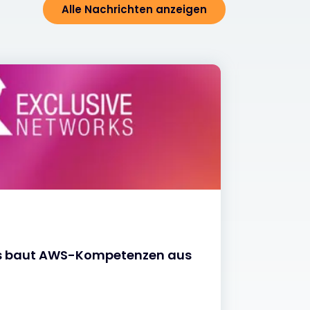
Alle Nachrichten anzeigen
NACHR
ks baut AWS-Kompetenzen aus
Summe
verne