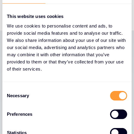
und Verkaufsprozesse deutlich stabiler gestalten.
Vollständige Pressemeldung
This website uses cookies
We use cookies to personalise content and ads, to
provide social media features and to analyse our traffic.
We also share information about your use of our site with
our social media, advertising and analytics partners who
Neueste Nachrichten
may combine it with other information that you’ve
provided to them or that they’ve collected from your use
of their services.
Alle Nachrichten anzeigen
C
Necessary
o
n
s
Preferences
e
n
t
Statistics