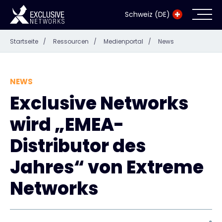
Schweiz (DE)
Startseite
/
Ressourcen
/
Medienportal
/
News
Cybersecurity
Ökosystem
NEWS
Exclusive Networks
Ressourcen
wird „EMEA-
Unternehmen
Distributor des
Jahres“ von Extreme
Networks
Exclusive Access Anmeldung
Exclusive Access - Erfahren Sie mehr