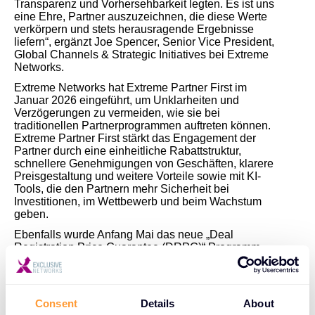
Transparenz und Vorhersehbarkeit legten. Es ist uns
eine Ehre, Partner auszuzeichnen, die diese Werte
verkörpern und stets herausragende Ergebnisse
liefern“, ergänzt Joe Spencer, Senior Vice President,
Global Channels & Strategic Initiatives bei Extreme
Networks.
Extreme Networks hat Extreme Partner First im
Januar 2026 eingeführt, um Unklarheiten und
Verzögerungen zu vermeiden, wie sie bei
traditionellen Partnerprogrammen auftreten können.
Extreme Partner First stärkt das Engagement der
Partner durch eine einheitliche Rabattstruktur,
schnellere Genehmigungen von Geschäften, klarere
Preisgestaltung und weitere Vorteile sowie mit KI-
Tools, die den Partnern mehr Sicherheit bei
Investitionen, im Wettbewerb und beim Wachstum
geben.
Ebenfalls wurde Anfang Mai das neue „Deal
Registration Price Guarantee (DRPG)“ Programm
eingeführt, welches Partner bis 01.11.2026 vor
Preisänderungen schützt. Es bietet Resellern ein
hohes Mass an Planungs- und Preissicherheit.
Durch die langfristige Preisabsicherung lassen sich
Consent
Details
About
Projekte verlässlicher kalkulieren, Margen schützen