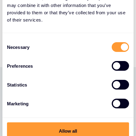
deutlich ausgeweitet. Wir werden auch künftig
may combine it with other information that you’ve
expandieren, um unsere Führungsposition in der
provided to them or that they’ve collected from your use
DACH-Region auszubauen und die Betreuung
of their services.
unserer Fachhandelspartner noch weiter zu
optimieren.
C
Zur vollständigen Pressemeldung
Necessary
o
n
s
Preferences
e
n
t
Statistics
Neueste Nachrichten
S
e
Marketing
l
Alle Nachrichten anzeigen
e
c
t
Allow all
i