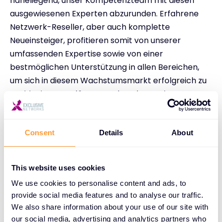
naheliegend, unser Kompetenzteam mit diesen
ausgewiesenen Experten abzurunden. Erfahrene
Netzwerk-Reseller, aber auch komplette
Neueinsteiger, profitieren somit von unserer
umfassenden Expertise sowie von einer
bestmöglichen Unterstützung in allen Bereichen,
um sich in diesem Wachstumsmarkt erfolgreich zu
positionieren“, erläutert Andy Hahner, Director
Networking DACH.
Marcus Adä ergänzt: „Im Gegensatz zum
Consent
Details
About
derzeitigen Trend setzen wir auf personelles
Wachstum. Zusätzlich zu den Neueinstellungen
haben wir in diesem Jahr unsere Teams bereits um
This website uses cookies
mehr als 20 Mitarbeiter u.a. im Vertrieb, Technik
We use cookies to personalise content and ads, to
und Business Development verstärkt – und damit
provide social media features and to analyse our traffic.
We also share information about your use of our site with
auch unser Angebot für den Channel noch einmal
our social media, advertising and analytics partners who