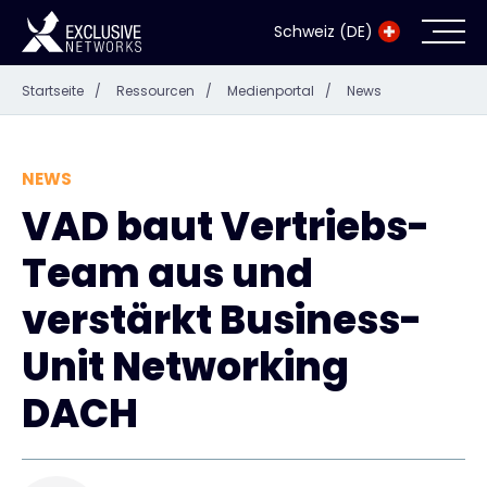
Schweiz (DE)
Startseite
/
Ressourcen
/
Medienportal
/
News
Cybersecurity
Ökosystem
NEWS
VAD baut Vertriebs-
Ressourcen
Team aus und
Unternehmen
verstärkt Business-
Unit Networking
DACH
Exclusive Access Anmeldung
Exclusive Access - Erfahren Sie mehr