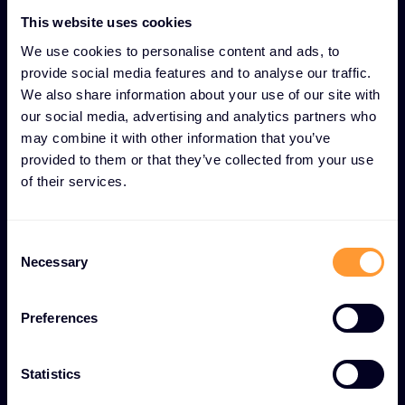
Programmes de formation
This website uses cookies
et de certification pour le
We use cookies to personalise content and ads, to
provide social media features and to analyse our traffic.
renforcement des
We also share information about your use of our site with
connaissances
our social media, advertising and analytics partners who
may combine it with other information that you’ve
provided to them or that they’ve collected from your use
Programmes d'ateliers pour les
of their services.
utilisateurs finaux
Des expériences d'apprentissage pratiques
C
conçues pour garantir que les équipes utilisent
Necessary
o
efficacement les solutions et maximisent leur
n
potentiel opérationnel.
s
Preferences
e
Validation de la certification du
n
personnel informatique
t
Statistics
S