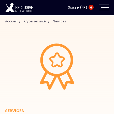
Suisse (FR)
Accueil
/
Cybersécurité
/
Services
Cybersécurité
Écosystème
Ressources
Entreprise
Exclusive Access Login
Exclusive Access - En savoir plus
SERVICES