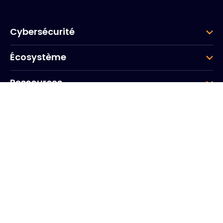
Cybersécurité
Écosystème
Ressources
Entreprise
Groupe
Siège social
20, Quai du Point du Jour
Arcs de Seine