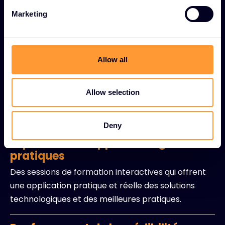
Des programmes de certification complets qui
e
valident l'expertise technique et renforcent la
Marketing
l
crédibilité professionnelle sur le marché.
e
c
Formation des partenaires
t
Allow all
i
Des programmes spécialisés qui renforcent la
o
collaboration en dotant les organisations
n
Allow selection
partenaires de compétences et de connaissances
essentielles.
Deny
Expériences d'apprentissage
pratiques
Des sessions de formation interactives qui offrent
une application pratique et réelle des solutions
technologiques et des meilleures pratiques.