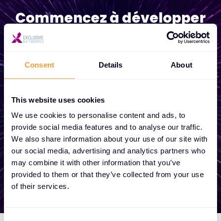
Commencez à développer
votre entreprise
Que vous ayez besoin d'un devis, de
Consent
Details
About
conseils, que vous souhaitiez devenir
partenaire ou que vous vouliez profiter de
This website uses cookies
nos services globaux, nous sommes là pour
We use cookies to personalise content and ads, to
vous aider.
provide social media features and to analyse our traffic.
We also share information about your use of our site with
our social media, advertising and analytics partners who
Prendre contact
may combine it with other information that you’ve
provided to them or that they’ve collected from your use
of their services.
C