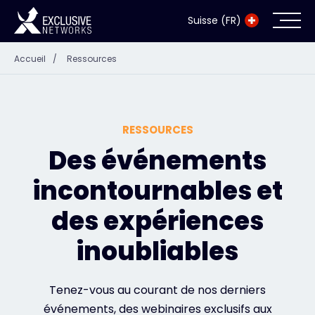
Suisse (FR)
Accueil
/
Ressources
Cybersécurité
Écosystème
RESSOURCES
Ressources
Des événements
incontournables et
Entreprise
des expériences
inoubliables
Exclusive Access Login
Tenez-vous au courant de nos derniers
Exclusive Access - En savoir plus
événements, des webinaires exclusifs aux