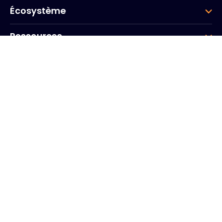
Écosystème
Ressources
Entreprise
Groupe
Siège social
20, Quai du Point du Jour
Arcs de Seine
Boulogne
Billancourt
92100
France