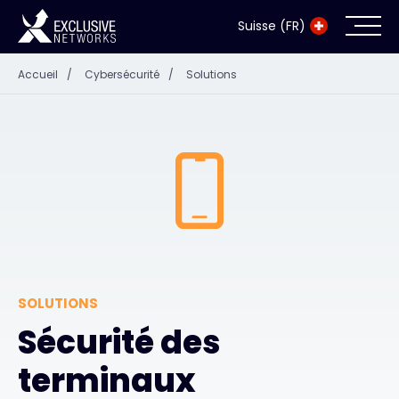
Suisse (FR)
Accueil
/
Cybersécurité
/
Solutions
Cybersécurité
Écosystème
Ressources
Entreprise
SOLUTIONS
Exclusive Access Login
Sécurité des
terminaux
Exclusive Access - En savoir plus