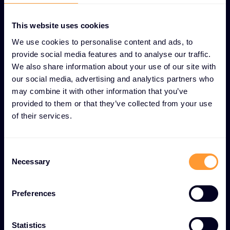
appareils mobiles au sein de votre entreprise.
This website uses cookies
Détection avancée des logiciels
malveillants -
Identification et prévention en
We use cookies to personalise content and ads, to
temps réel des logiciels malveillants et des
provide social media features and to analyse our traffic.
activités suspectes.
We also share information about your use of our site with
our social media, advertising and analytics partners who
Prévention des intrusions -
Blocage proactif
may combine it with other information that you’ve
des tentatives d'accès non autorisé et des
provided to them or that they’ve collected from your use
attaques basées sur le réseau.
of their services.
Renseignements sur les menaces en temps
réel -
Surveillance continue avec alertes
C
Necessary
instantanées et capacités de réponse
o
automatisée aux menaces.
n
s
Preferences
Gestion centralisée des stratégies -
e
Contrôle rationalisé des stratégies de sécurité
n
et des configurations sur tous les terminaux.
t
Statistics