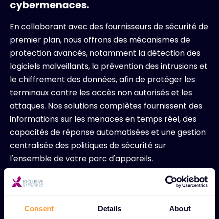
cybermenaces.
En collaborant avec des fournisseurs de sécurité de
premier plan, nous offrons des mécanismes de
protection avancés, notamment la détection des
logiciels malveillants, la prévention des intrusions et
le chiffrement des données, afin de protéger les
terminaux contre les accès non autorisés et les
attaques. Nos solutions complètes fournissent des
informations sur les menaces en temps réel, des
capacités de réponse automatisées et une gestion
centralisée des politiques de sécurité sur
l'ensemble de votre parc d'appareils.
Protection multi-appareils -
Couverture de
sécurité complète pour les ordinateurs
Consent
Details
About
portables, les ordinateurs de bureau et les