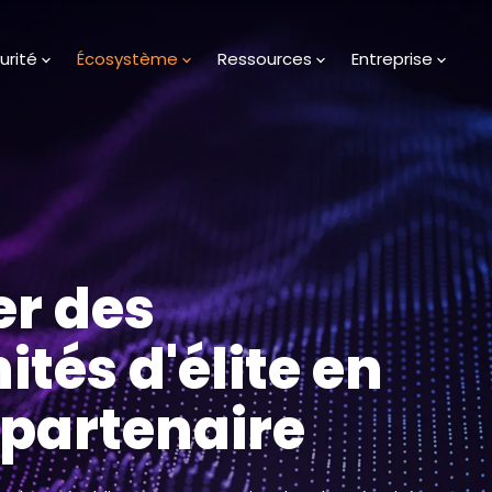
urité
Écosystème
Ressources
Entreprise
r des
tés d'élite en
 partenaire