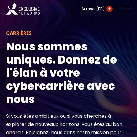
Suisse (FR)
CARRIÈRES
Cybersécurité
Nous sommes
Écosystème
uniques. Donnez de
Ressources
l'élan à votre
Entreprise
cybercarrière avec
nous
Exclusive Access Login
Si vous êtes ambitieux ou si vous cherchez à
explorer de nouveaux horizons, vous êtes au bon
Exclusive Access - En savoir plus
endroit. Rejoignez-nous dans notre mission pour