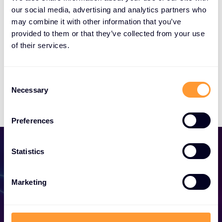
valeurs DE&I comme un élément clé de notre
our social media, advertising and analytics partners who
succès commercial à long terme et comme un
may combine it with other information that you’ve
élément important de notre responsabilité sociale
provided to them or that they’ve collected from your use
of their services.
d'entreprise, voir notre politique DE&I.
Voir notre politique en matière de DEI
C
Necessary
o
n
s
Preferences
e
n
t
Statistics
S
e
Marketing
l
e
Devenir partenaire
c