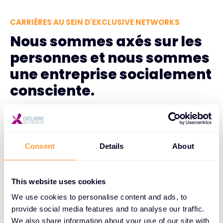
CARRIÈRES AU SEIN D'EXCLUSIVE NETWORKS
Nous sommes axés sur les
personnes et nous sommes
une entreprise socialement
consciente.
Nous sommes convaincus que nos collaborateurs
talentueux nous permettent de continuer à
perturber et à croître. Nous nous engageons à
Consent
Details
About
favoriser, à adopter, à encourager et à préserver
une culture qui accueille et célèbre les différences.
This website uses cookies
La diversité, l'égalité et l'inclusion (DE&I) sont des
We use cookies to personalise content and ads, to
facteurs de réussite essentiels pour nous. En tant
provide social media features and to analyse our traffic.
qu'entreprise mondiale, nous considérons les
We also share information about your use of our site with