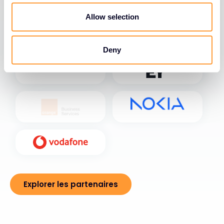
o
n
Allow selection
Deny
Explorer les partenaires