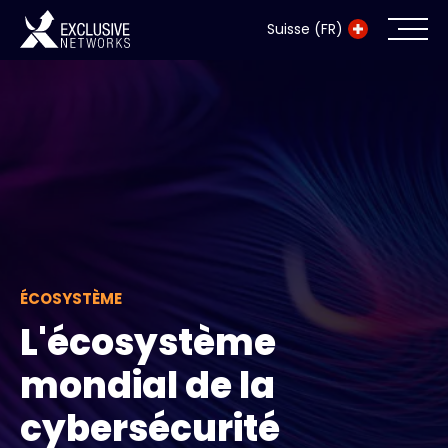
Suisse (FR)
Cybersécurité
Écosystème
Ressources
Entreprise
ÉCOSYSTÈME
L'écosystème
Exclusive Access Login
mondial de la
cybersécurité
Exclusive Access - En savoir plus