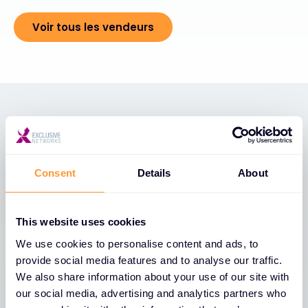
Voir tous les vendeurs
RÉSEAUX EXCLUSIFS PARTENAIRES
Permettre aux partenaires
Consent
Details
About
d'apporter une plus grande
valeur ajoutée et d'étendre
leurs services
This website uses cookies
We use cookies to personalise content and ads, to
provide social media features and to analyse our traffic.
Nos partenaires constituent l'épine dorsale de
We also share information about your use of our site with
notre écosystème, et leur réussite est le moteur de
our social media, advertising and analytics partners who
notre croissance mutuelle. Nous les équipons de