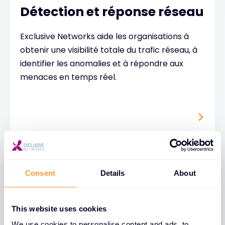
Détection et réponse réseau
Exclusive Networks aide les organisations à
obtenir une visibilité totale du trafic réseau, à
identifier les anomalies et à répondre aux
menaces en temps réel.
Consent
Details
About
Évaluation des risques en
This website uses cookies
cybersécurité
We use cookies to personalise content and ads, to