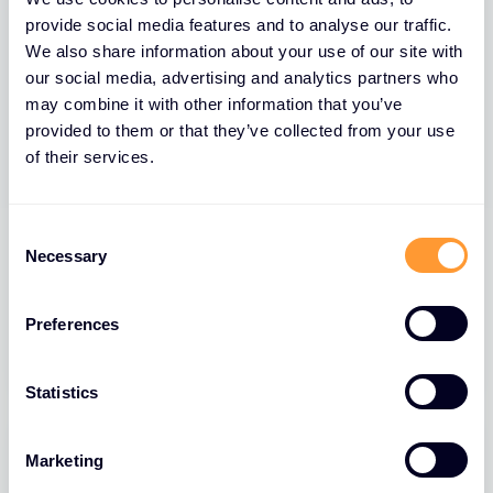
provide social media features and to analyse our traffic.
Une évaluation des risques cybersécurité est
We also share information about your use of our site with
un processus structuré utilisé pour identifier,
our social media, advertising and analytics partners who
analyser et évaluer les menaces potentielles
may combine it with other information that you’ve
provided to them or that they’ve collected from your use
pesant sur les systèmes d'information et les
of their services.
données d'une organisation. Elle permet de
déterminer la probabilité et l'impact de divers
cyberrisques, tels que les violations de
C
données, les ransomwares ou les menaces
Necessary
o
internes, et de les classer par ordre de priorité
n
en fonction de leur gravité.
s
Preferences
e
n
t
Statistics
S
e
Marketing
l