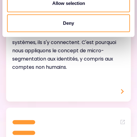
n
Allow selection
Réduisez le risque de vol d'identifiants en
limitant l'accès aux comptes privilégiés aux
Deny
seules nécessités opérationnelles. Les pirates
informatiques ne s'introduisent pas dans les
systèmes, ils s'y connectent. C'est pourquoi
nous appliquons le concept de micro-
segmentation aux identités, y compris aux
comptes non humains.