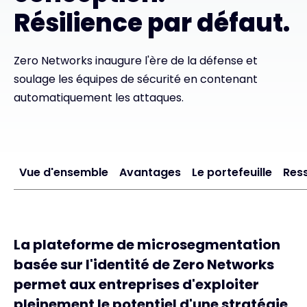
Résilience par défaut.
Contact
Zero Networks inaugure l'ère de la défense et
soulage les équipes de sécurité en contenant
#weareexclusive
automatiquement les attaques.
Vue d'ensemble
Avantages
Le portefeuille
Res
La plateforme de microsegmentation
basée sur l'identité de Zero Networks
permet aux entreprises d'exploiter
pleinement le potentiel d'une stratégie