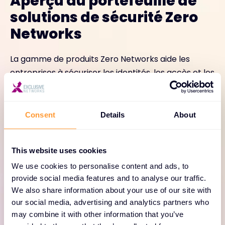
Aperçu du portefeuille de
solutions de sécurité Zero
Networks
La gamme de produits Zero Networks aide les
entreprises à sécuriser les identités, les accès et les
réseaux dans les environnements informatiques
hybrides, à empêcher les mouvements latéraux
des pirates et à mettre en œuvre efficacement le
Consent
Details
About
modèle Zero Trust. Voici un aperçu de la gamme de
produits Zero Networks.
This website uses cookies
We use cookies to personalise content and ads, to
provide social media features and to analyse our traffic.
We also share information about your use of our site with
our social media, advertising and analytics partners who
may combine it with other information that you’ve