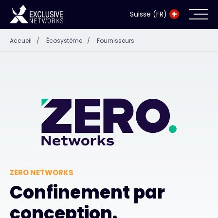
Suisse (FR)
Accueil
/
Écosystème
/
Fournisseurs
Cybersécurité
Écosystème
Ressources
Entreprise
ZERO NETWORKS
Exclusive Access Login
Confinement par
conception.
Exclusive Access - En savoir plus