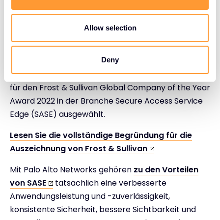
i
o
Palo Alto Networks hat
Prisma SASE
entwickelt,
n
Allow selection
um Unternehmen dabei zu helfen, ihre Netzwerke
sicher zu transformieren und sich an die neuen
Realitäten von Cloud- und Hybridarbeit
Deny
anzupassen. Frost & Sullivan hat Palo Alto Networks
für den Frost & Sullivan Global Company of the Year
Award 2022 in der Branche Secure Access Service
Edge (SASE) ausgewählt.
Lesen Sie die vollständige Begründung für die
Auszeichnung von Frost & Sullivan
Mit Palo Alto Networks gehören
zu den Vorteilen
von SASE
tatsächlich eine verbesserte
Anwendungsleistung und -zuverlässigkeit,
konsistente Sicherheit, bessere Sichtbarkeit und