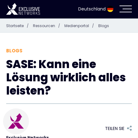
Deutschland
Startseite
/
Ressourcen
/
Medienportal
/
Blogs
Cybersecurity
Ökosystem
BLOGS
SASE: Kann eine
Ressourcen
Lösung wirklich alles
Unternehmen
leisten?
Partnerportal
TEILEN SIE
Exclusive Access Anmeldung
Exclusive Networks