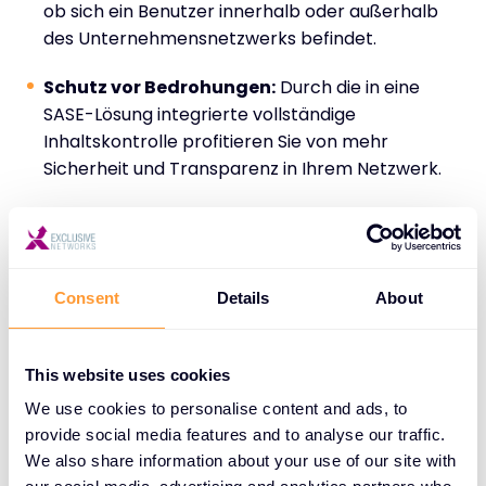
ob sich ein Benutzer innerhalb oder außerhalb
des Unternehmensnetzwerks befindet.
Schutz vor Bedrohungen:
Durch die in eine
SASE-Lösung integrierte vollständige
Inhaltskontrolle profitieren Sie von mehr
Sicherheit und Transparenz in Ihrem Netzwerk.
Schutz der Daten:
Die Implementierung von
Datenschutzrichtlinien innerhalb eines SASE-
Frameworks trägt dazu bei, den unbefugten
Zugriff auf und den Missbrauch von sensiblen
Consent
Details
About
Daten zu verhindern.
This website uses cookies
Palo Alto Networks
Prisma SASE
ist die
We use cookies to personalise content and ads, to
provide social media features and to analyse our traffic.
branchenweit umfassendste SASE-Lösung, die
We also share information about your use of our site with
Sicherheit, SD-WAN und
Autonomous Digital