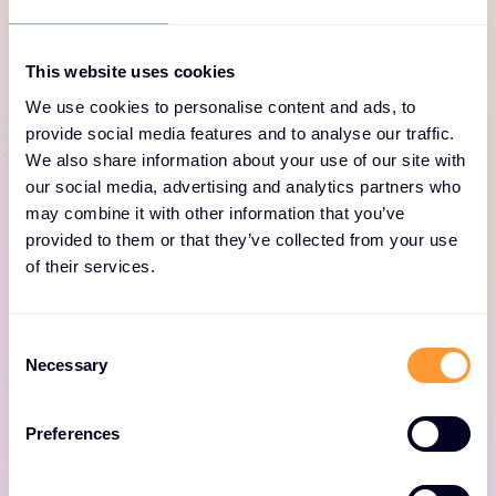
défense en profondeur pour vos comptes de
stockage en nuage.
This website uses cookies
We use cookies to personalise content and ads, to
provide social media features and to analyse our traffic.
We also share information about your use of our site with
our social media, advertising and analytics partners who
may combine it with other information that you’ve
Défense en profondeur
provided to them or that they’ve collected from your use
of their services.
Défendez-vous contre les intrus grâce à de
solides fonctions de sécurité des données et
C
des comptes, notamment le chiffrement
Necessary
o
automatique, l'IAM, le MFA et le SSO.
n
s
Preferences
e
n