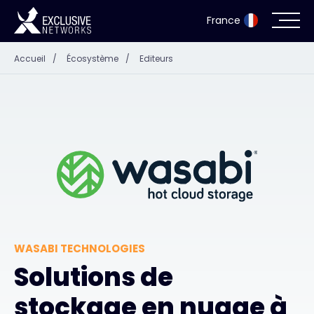
France
Accueil
/
Écosystème
/
Editeurs
Cybersécurité
Écosystème
Ressources
Entreprise
WASABI TECHNOLOGIES
Portail des partenaires
Solutions de
stockage en nuage à
Exclusive Access Login