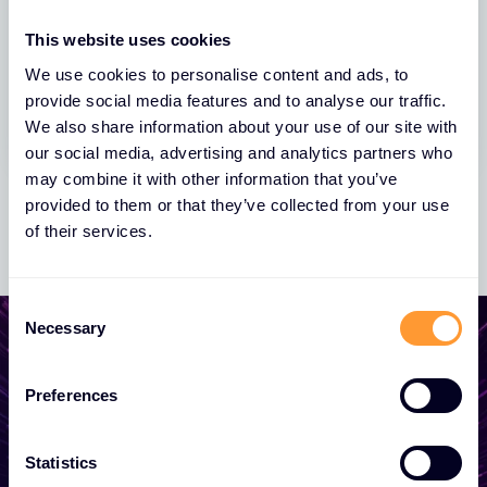
- Bordeaux
Participez à une journée dédiée au SASE
This website uses cookies
Palo Alto Networks
We use cookies to personalise content and ads, to
provide social media features and to analyse our traffic.
We also share information about your use of our site with
our social media, advertising and analytics partners who
may combine it with other information that you’ve
provided to them or that they’ve collected from your use
of their services.
C
Necessary
o
n
s
Preferences
Commencez à développer
e
votre entreprise
n
t
Statistics