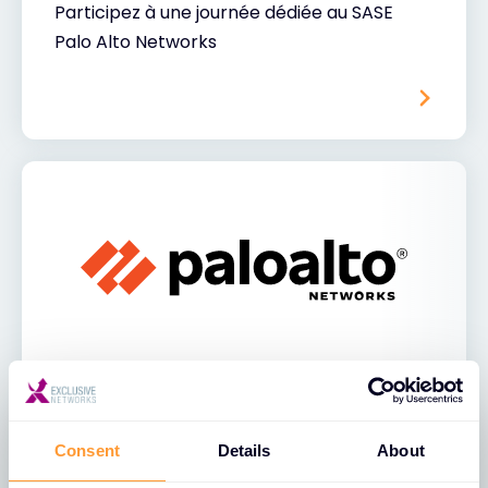
Participez à une journée dédiée au SASE
Palo Alto Networks
15 OCT. 2026
EVENT
Consent
Details
About
Palo Alto Networks - journée SASE