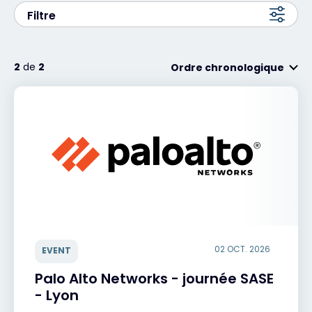
Filtre
Exclusive Access - En savoir plus
2
de
2
Ordre chronologique
Contact
#weareexclusive
02 OCT. 2026
EVENT
Palo Alto Networks - journée SASE
- Lyon