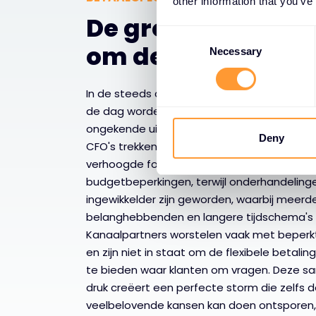
other information that you’ve
De groeiende uit
C
om deals te sluite
o
Necessary
n
s
In de steeds complexere bedrijfsomgeving
e
de dag worden organisaties geconfrontee
n
ongekende uitdagingen bij het sluiten van g
t
Deny
CFO's trekken de portemonnee strakker me
S
verhoogde focus op cashflowbeheer en str
e
budgetbeperkingen, terwijl onderhandeling
l
ingewikkelder zijn geworden, waarbij meerd
e
belanghebbenden en langere tijdschema's b
c
Kanaalpartners worstelen vaak met beperk
t
en zijn niet in staat om de flexibele betal
i
te bieden waar klanten om vragen. Deze
o
druk creëert een perfecte storm die zelfs 
n
veelbelovende kansen kan doen ontsporen