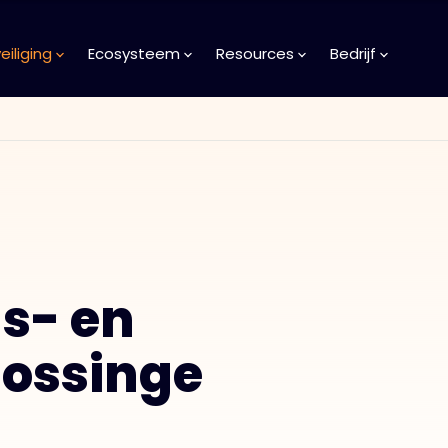
iliging
Ecosysteem
Resources
Bedrijf
s- en
lossinge