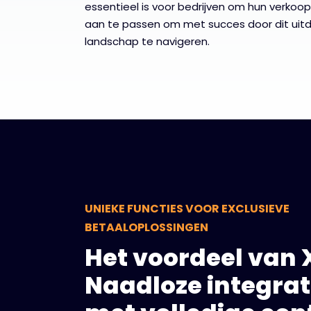
essentieel is voor bedrijven om hun verkoo
aan te passen om met succes door dit ui
landschap te navigeren.
UNIEKE FUNCTIES VOOR EXCLUSIEVE
BETAALOPLOSSINGEN
Het voordeel van 
Naadloze integrat