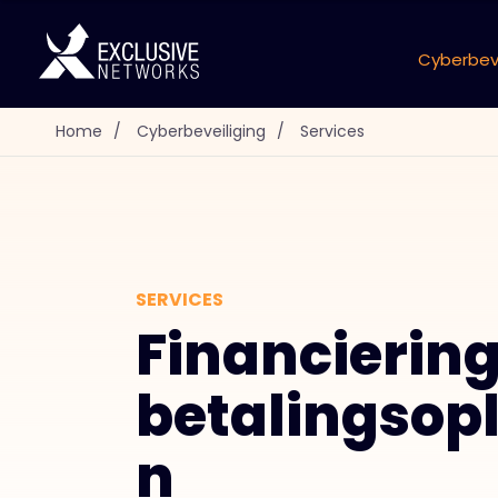
Cyberbeve
Home
/
Cyberbeveiliging
/
Services
SERVICES
Financiering
betalingsop
n