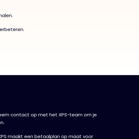
halen.
erbeteren.
em contact op met het XPS-team om je
n.
XPS maakt een betaalplan op maat voor