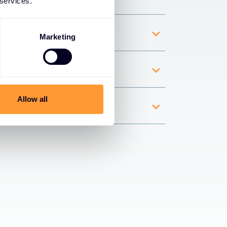
 services.
handelingen
Marketing
erves
Allow all
marktomstandigheden