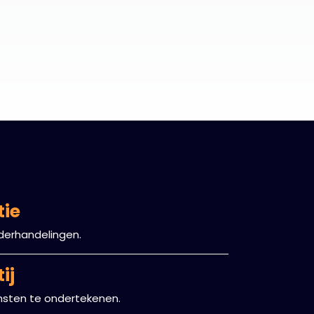
tie
derhandelingen.
ij
msten te ondertekenen.