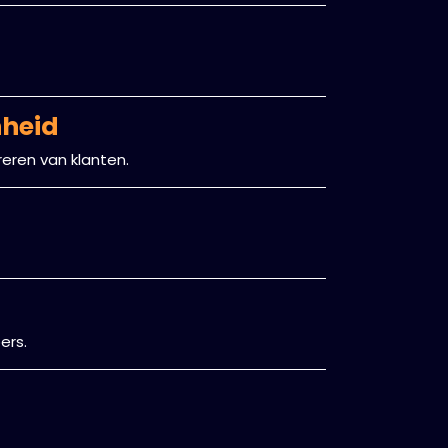
nheid
reren van klanten.
ers.