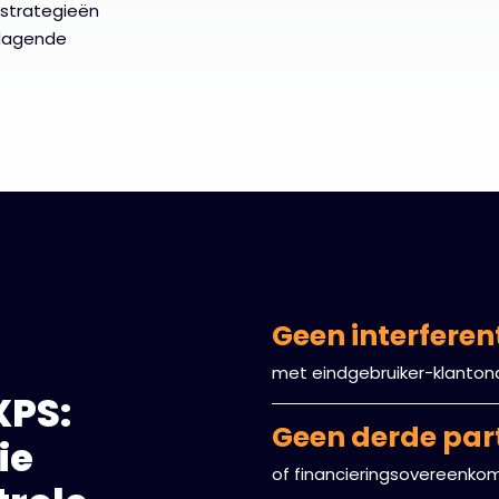
pstrategieën
tdagende
Geen interferen
met eindgebruiker-klanton
XPS:
Geen derde part
ie
of financieringsovereenko