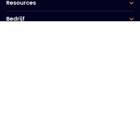
Resources
Bedrijf
Groep
Hoofdkantoor
20, Quai du Point du Jour
Scheldebogen
Boulogne
Billancourt
92100
Frankrijk
+33 (0)1 41 31 53 04