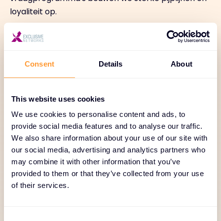
loyaliteit op.
Consent
Details
About
De kracht van
samenwerking
This website uses cookies
We use cookies to personalise content and ads, to
Gebruikersforums, webinars, peer-to-peer
provide social media features and to analyse our traffic.
We also share information about your use of our site with
netwerkevenementen.
our social media, advertising and analytics partners who
may combine it with other information that you’ve
provided to them or that they’ve collected from your use
of their services.
C