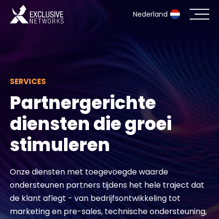
Nederland
Cyberbeveiliging
Ecosysteem
SERVICES
Partnergerichte
Resources
diensten die groei
Bedrijf
stimuleren
Onze diensten met toegevoegde waarde
Partner Portal
ondersteunen partners tijdens het hele traject dat
de klant aflegt - van bedrijfsontwikkeling tot
Exclusive Access Inloggen
marketing en pre-sales, technische ondersteuning,