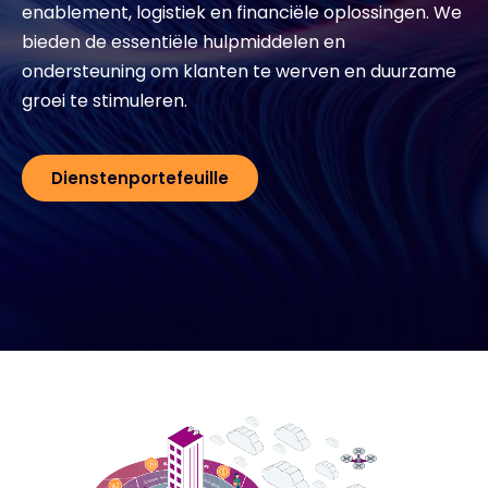
enablement, logistiek en financiële oplossingen. We
bieden de essentiële hulpmiddelen en
Exclusive Access - Meer informatie
ondersteuning om klanten te werven en duurzame
groei te stimuleren.
Neem contact op met
Dienstenportefeuille
#weareexclusive