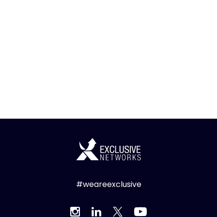
#weareexclusive