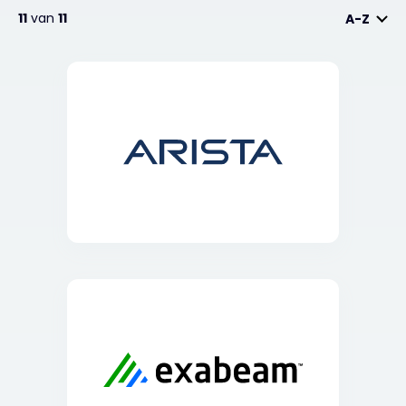
11
van
11
A-Z