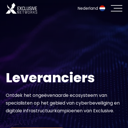
Nederland
Cyberbeveiliging
Ecosysteem
Resources
Leveranciers
Bedrijf
Ontdek het ongeëvenaarde ecosysteem van
specialisten op het gebied van cyberbeveiliging en
Partner Portal
digitale infrastructuurkampioenen van Exclusive.
Exclusive Access Inloggen