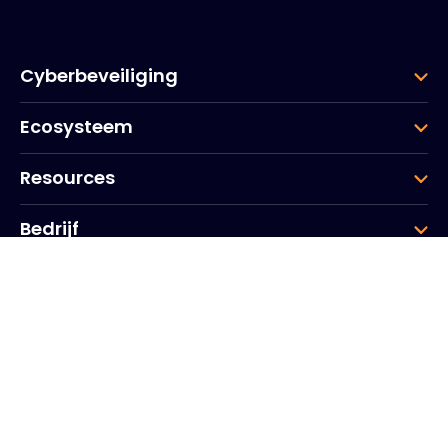
Cyberbeveiliging
Ecosysteem
Resources
Bedrijf
Groep
Hoofdkantoor
20, Quai du Point du Jour
Scheldebogen