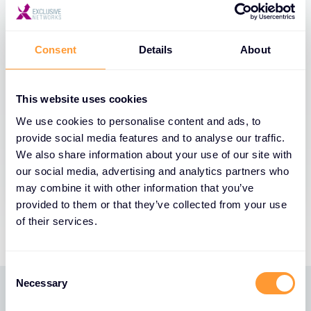
Exclusive Access
Consent
Details
About
Je persoonlijke online tool voor
accountbeheer
This website uses cookies
We use cookies to personalise content and ads, to
provide social media features and to analyse our traffic.
We also share information about your use of our site with
our social media, advertising and analytics partners who
may combine it with other information that you’ve
provided to them or that they’ve collected from your use
of their services.
C
Necessary
o
n