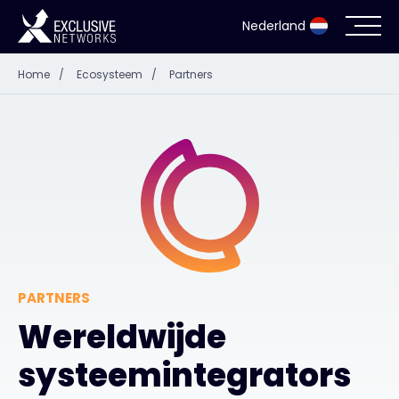
Nederland
Home
/
Ecosysteem
/
Partners
Cyberbeveiliging
Ecosysteem
Resources
Bedrijf
PARTNERS
Wereldwijde
Partner Portal
systeemintegrators
Exclusive Access Inloggen