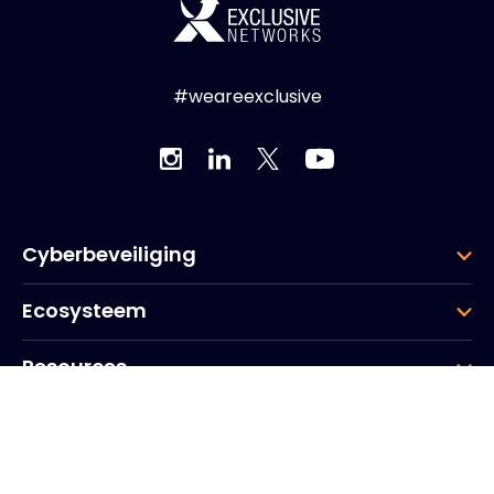
#weareexclusive
Cyberbeveiliging
Ecosysteem
Resources
Bedrijf
Groep