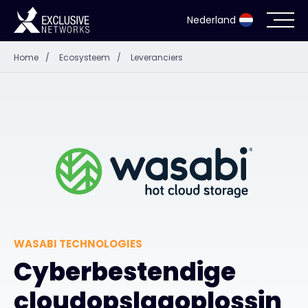
Nederland
Home
/
Ecosysteem
/
Leveranciers
Cyberbeveiliging
Ecosysteem
Resources
Bedrijf
WASABI TECHNOLOGIES
Partner Portal
Cyberbestendige
cloudopslagoplossin
Exclusive Access Inloggen