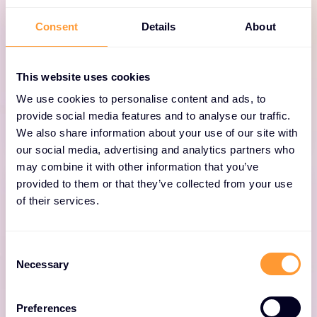
Diepteverdediging
Consent
Details
About
Verdedig je tegen indringers met sterke
functies voor gegevens- en
This website uses cookies
accountbeveiliging, waaronder automatische
versleuteling, IAM, MFA en SSO.
We use cookies to personalise content and ads, to
provide social media features and to analyse our traffic.
We also share information about your use of our site with
our social media, advertising and analytics partners who
may combine it with other information that you’ve
provided to them or that they’ve collected from your use
of their services.
Onveranderlijke opslag
C
Necessary
o
Wasabi Object Lock onderhoudt een WORM-
n
s
archiveringsstructuur (write once, read many)
Preferences