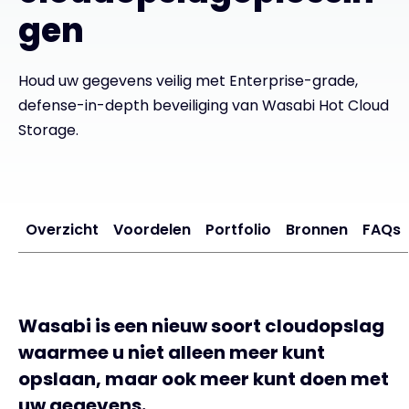
gen
Exclusive Access - Meer informatie
Houd uw gegevens veilig met Enterprise-grade,
Neem contact op met
defense-in-depth beveiliging van Wasabi Hot Cloud
Storage.
#weareexclusive
Overzicht
Voordelen
Portfolio
Bronnen
FAQs
Wasabi is een nieuw soort cloudopslag
waarmee u niet alleen meer kunt
opslaan, maar ook meer kunt doen met
uw gegevens.