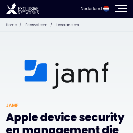
Nederland
Home
/
Ecosysteem
/
Leveranciers
Cyberbeveiliging
Ecosysteem
Resources
Bedrijf
JAMF
Partner Portal
Apple device security
en management die
Exclusive Access Inloggen