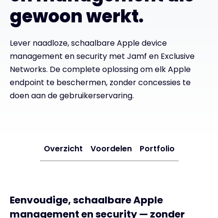
gewoon werkt.
Exclusive Access - Meer informatie
Lever naadloze, schaalbare Apple device
Neem contact op met
management en security met Jamf en Exclusive
Networks. De complete oplossing om elk Apple
endpoint te beschermen, zonder concessies te
#weareexclusive
doen aan de gebruikerservaring.
Overzicht
Voordelen
Portfolio
Eenvoudige, schaalbare Apple
management en security — zonder