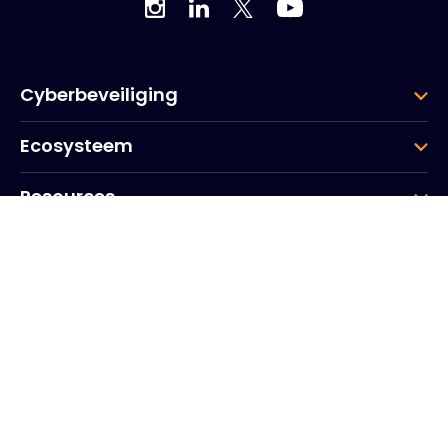
Cyberbeveiliging
Ecosysteem
Resources
Bedrijf
Groep
Hoofdkantoor
20, Quai du Point du Jour