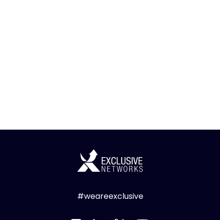
#weareexclusive