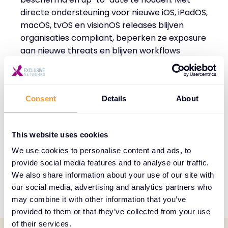
directe ondersteuning voor nieuwe iOS, iPadOS,
macOS, tvOS en visionOS releases blijven
organisaties compliant, beperken ze exposure
aan nieuwe threats en blijven workflows
ongestoord draaien.
Consistent user experience
– Silent, seamless
protection die op de achtergrond werkt zonder
Consent
Details
About
workflows te verstoren. Jamf behoudt de
vertrouwde, intuïtieve Apple experience terwijl
This website uses cookies
security en management controls worden
afgedwongen, zodat gebruikers productief
We use cookies to personalise content and ads, to
blijven zonder extra frictie.
provide social media features and to analyse our traffic.
We also share information about your use of our site with
our social media, advertising and analytics partners who
may combine it with other information that you’ve
provided to them or that they’ve collected from your use
of their services.