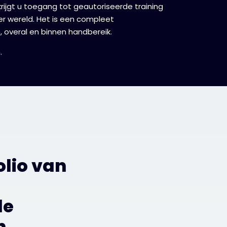
ijgt u toegang tot geautoriseerde training
ter wereld. Het is een compleet
 overal en binnen handbereik.
.
olio van
n
le
n.