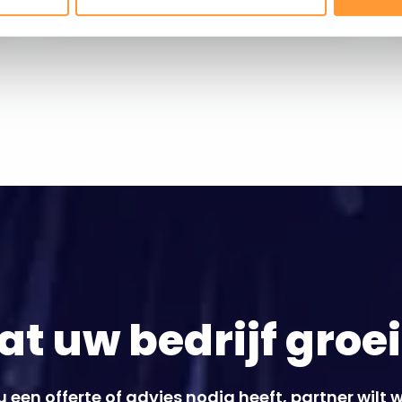
at uw bedrijf groe
u een offerte of advies nodig heeft, partner wilt