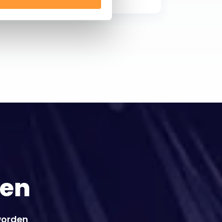
ien
 worden