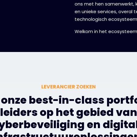
ons met hen samenwerkt, kr
en unieke services, overal 
technologisch ecosysteem,
Welkom in het ecosysteem
LEVERANCIER ZOEKEN
 onze best-in-class portf
leiders op het gebied va
yberbeveiliging en digita
nfrastructuuroplossinge