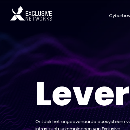
Cyberbeve
Lever
Ontdek het ongeëvenaarde ecosysteem van s
infrastructuurkampioenen van Exclusive.