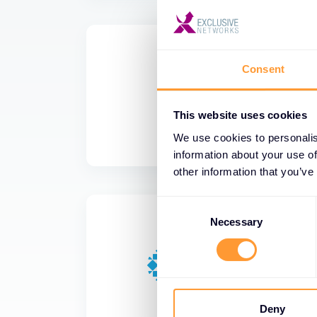
Consent
This website uses cookies
We use cookies to personalis
information about your use of
other information that you’ve
C
o
Necessary
n
s
e
n
t
Deny