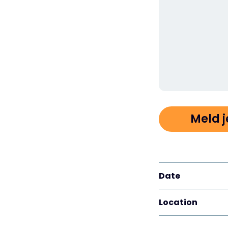
Meld j
Date
Location