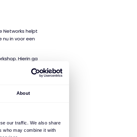
e Networks helpt
je nu in voor een
rkshop. Hierin ga
met een
ag met fysieke
) laag, een switch
About
eet is, ga je
ij bijvoorbeeld
ndicators Of
se our traffic. We also share
ers who may combine it with
emen? Schrijf je