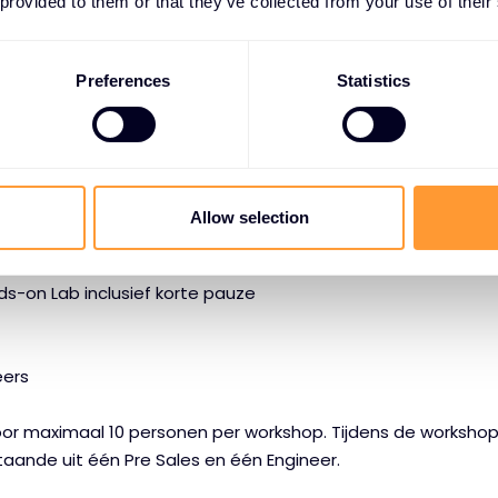
 provided to them or that they’ve collected from your use of their
jk in via ons formulier! We zien je graag.
Preferences
Statistics
e met wireless en Wired LAN verbindingsmogelijkheid voor 
.
rm welkom & inloop
Allow selection
rt presentaties & demo’s
e inclusief lunch
ds-on Lab inclusief korte pauze
eers
 voor maximaal 10 personen per workshop. Tijdens de worksho
taande uit één Pre Sales en één Engineer.