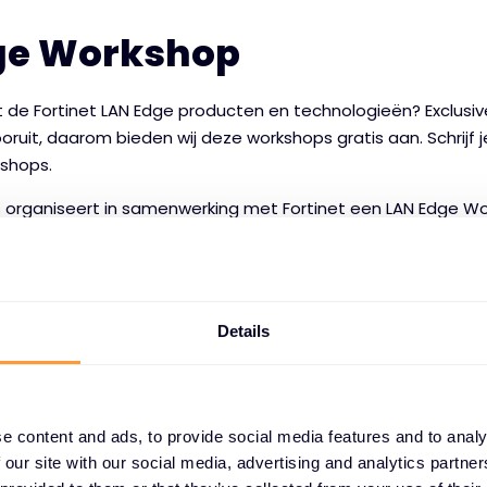
ge Workshop
de Fortinet LAN Edge producten en technologieën? Exclusiv
vooruit, daarom bieden wij deze workshops gratis aan. Schrijf 
kshops.
s organiseert in samenwerking met Fortinet een LAN Edge Wo
t de FortiGate, Switches en Wi-Fi van Fortinet. We starten 
de producten en technologieën. Daarna ga je zelf aan de sl
ands-on Lab.
en lab guide ga je stap voor stap een switch Core (MC-LAG
Details
 Wi-Fi oplossing opbouwen. Als de basisinfrastructuur compl
figureren en testen van verschillende use-cases. Denk hierb
n van de Access laag, gastentoegang, NAC, Security Fabric, I
e content and ads, to provide social media features and to analy
utomation.
 our site with our social media, advertising and analytics partn
p is er plaats voor maximaal 10 personen. Wil je graag deeln