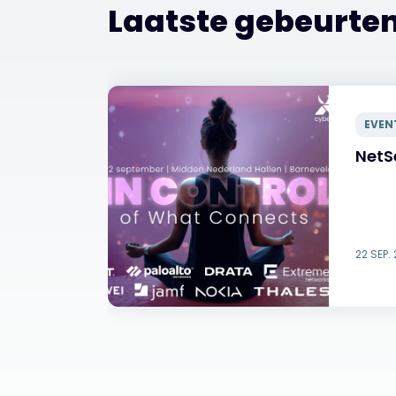
Laatste gebeurte
EVEN
de
NetS
22 SEP.