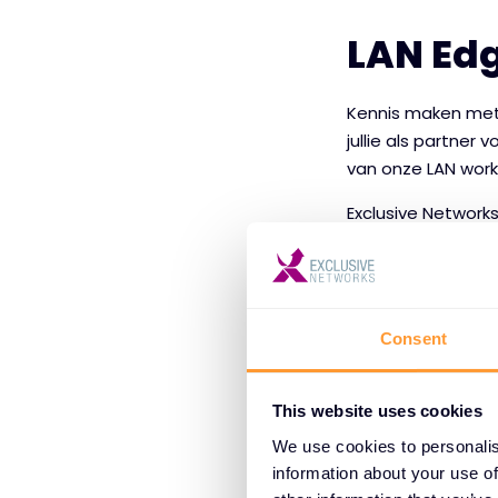
LAN Ed
Kennis maken met 
jullie als partner 
van onze LAN wor
Exclusive Network
je aan de slag me
presentatie over 
hardware in het h
Aan de hand van e
Consent
Access laag en een
verder met het con
This website uses cookies
aan het beveilige
We use cookies to personalis
Compromise en a
information about your use of
Tijdens de worksho