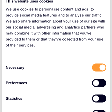
van oplossingen van wereldklasse aan
This website uses cookies
organisaties. Samen zijn we goed
We use cookies to personalise content and ads, to
gepositioneerd om meer organisaties
provide social media features and to analyse our traffic.
We also share information about your use of our site with
in staat te stellen hun meest
our social media, advertising and analytics partners who
waardevolle activa te beschermen en
may combine it with other information that you’ve
te navigeren door de steeds
provided to them or that they’ve collected from your use
of their services.
veranderende
cyberbeveiligingsomgeving."
C
Necessary
o
n
s
Preferences
e
EXCLUSIVE NETWORKS CONTACTEN
n
t
Statistics
Investeerders & Analisten
S
e