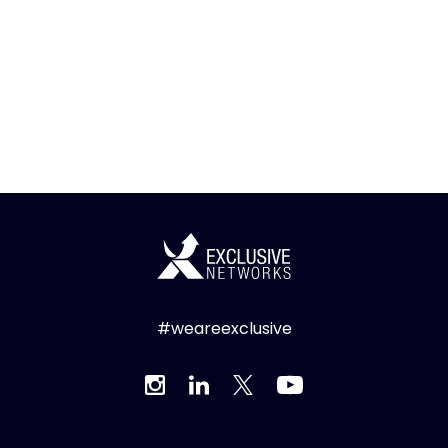
#weareexclusive