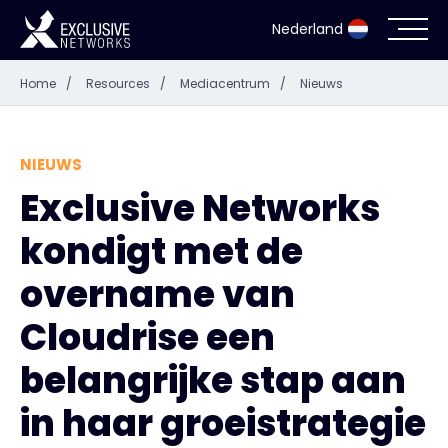
Nederland
Home
/
Resources
/
Mediacentrum
/
Nieuws
Cyberbeveiliging
Ecosysteem
NIEUWS
Exclusive Networks
Resources
kondigt met de
Bedrijf
overname van
Cloudrise een
belangrijke stap aan
Partner Portal
in haar groeistrategie
Exclusive Access Inloggen