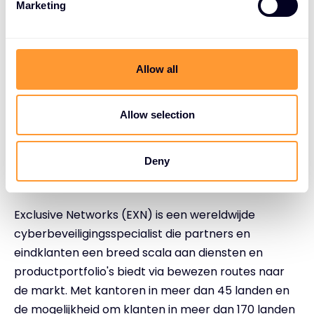
Nicolas Leroy
Marketing
l
Directeur wereldwijde communicatie
e
ir@exclusive-networks.com
c
t
Allow all
Media
i
o
FTI Consulting
n
Allow selection
Emily Oliver / Jamie Ricketts
exclusivenetworks@fticonsulting.com
Deny
Over Exclusive Networks
Exclusive Networks (EXN) is een wereldwijde
cyberbeveiligingsspecialist die partners en
eindklanten een breed scala aan diensten en
productportfolio's biedt via bewezen routes naar
de markt. Met kantoren in meer dan 45 landen en
de mogelijkheid om klanten in meer dan 170 landen