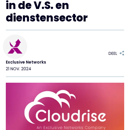
in de V.S. en
Exclusive Access - Meer informatie
dienstensector
Neem contact op met
#weareexclusive
DEEL
Exclusive Networks
21 NOV. 2024