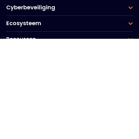
Cyberbeveiliging
Ecosysteem
Resources
Bedrijf
Groep
Hoofdkantoor
20, Quai du Point du Jour
Scheldebogen
Boulogne
Billancourt