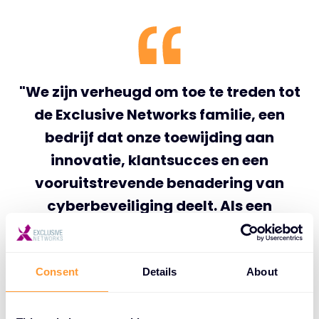
"We zijn verheugd om toe te treden tot
de Exclusive Networks familie, een
bedrijf dat onze toewijding aan
innovatie, klantsucces en een
vooruitstrevende benadering van
cyberbeveiliging deelt. Als een
"Partner's Partner", zullen we ons
bestaande reseller netwerk in staat
stellen om hun wereldwijde bereik uit te
Consent
Details
About
breiden en te verdiepen - het leveren