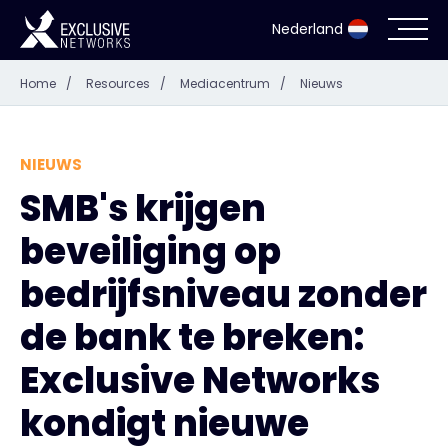
Nederland
Home
/
Resources
/
Mediacentrum
/
Nieuws
Cyberbeveiliging
Ecosysteem
NIEUWS
SMB's krijgen
Resources
beveiliging op
Bedrijf
bedrijfsniveau zonder
de bank te breken:
Exclusive Networks
Partner Portal
kondigt nieuwe
Exclusive Access Inloggen