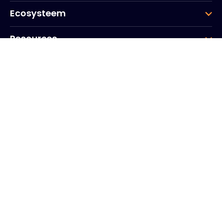
Ecosysteem
Resources
Bedrijf
Groep
Hoofdkantoor
20, Quai du Point du Jour
Scheldebogen
Boulogne
Billancourt
92100
Frankrijk