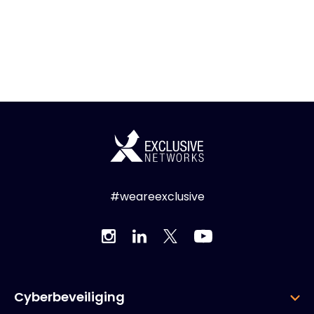
#weareexclusive
Cyberbeveiliging