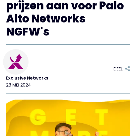
prijzen aan voor Palo
Exclusive Access - Meer informatie
Alto Networks
NGFW's
Neem contact op met
#weareexclusive
DEEL
Exclusive Networks
28 MEI 2024