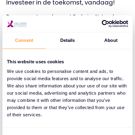
Investeer in de toekomst, vandaag!
Door samen te werken met Exclusive Networks,
Palo Alto Networks en hun netwerk van
geautoriseerde partners, krijgen MKB-bedrijven
toegang tot:
Consent
Details
About
Toonaangevende beveiligingsinnovatie:
Blijf
This website uses cookies
het steeds veranderende bedreigingslandschap
We use cookies to personalise content and ads, to
voor met geavanceerde beveiligingsoplossingen.
provide social media features and to analyse our traffic.
We also share information about your use of our site with
Inzichten in de branche:
Profiteer van de best
our social media, advertising and analytics partners who
mogelijke expertise en blijf op de hoogte van de
may combine it with other information that you’ve
nieuwste beveiligingstrends.
provided to them or that they’ve collected from your use
of their services.
Een carrièrevoordeel:
Versterk het IT-team
met de beste beveiligingstools in de branche.