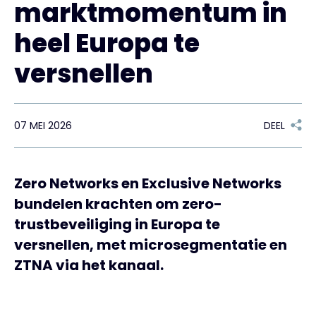
marktmomentum in
Exclusive Access - Meer informatie
heel Europa te
versnellen
Neem contact op met
07 MEI 2026
DEEL
#weareexclusive
Zero Networks en Exclusive Networks
bundelen krachten om zero-
trustbeveiliging in Europa te
versnellen, met microsegmentatie en
ZTNA via het kanaal.