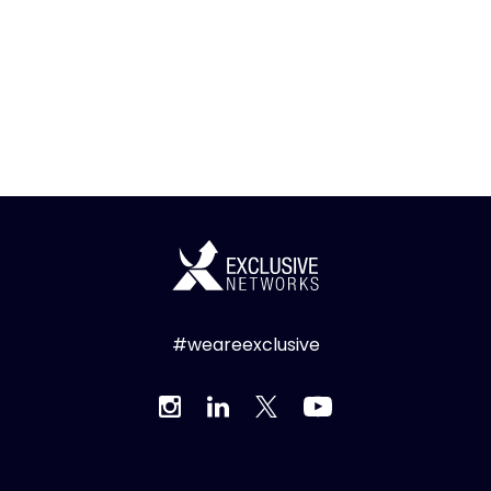
#weareexclusive