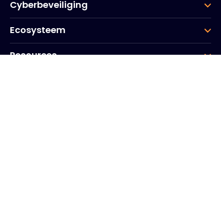
Cyberbeveiliging
Ecosysteem
Resources
Bedrijf
Groep
Hoofdkantoor
20, Quai du Point du Jour
Scheldebogen
Boulogne
Billancourt