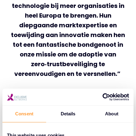
technologie bij meer organisaties in
heel Europa te brengen. Hun
diepgaande marktexpertise en
toewijding aan innovatie maken hen
tot een fantastische bondgenoot in
onze missie om de adoptie van
zero‑trustbeveiliging te
vereenvoudigen en te versnellen.”
Marc van Ierland, Country Manager
van Exclusive Networks in Nederland
Consent
Details
About
voegt toe:
This website uses cookies