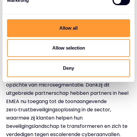
schaalbaar en intelligent te
Marketing
l
beveiligen.”
e
c
t
Allow all
i
o
In een recente enquête van Enterprise
n
Allow selection
Management Associates (EMA) gaf 96% van de
respondenten aan dat microsegmentatie ‘uiterst’
of ‘zeer belangrijk’ is voor cyberverdediging—een
Deny
signaal van een kantelpunt in de houding ten
opzichte van microsegmentatie. Dankzij dit
uitgebreide partnerschap hebben partners in heel
EMEA nu toegang tot de toonaangevende
zero‑trustbeveiligingsoplossing in de sector,
waarmee zij klanten helpen hun
beveiligingslandschap te transformeren en zich te
verdedigen tegen escalerende cyberaanvallen.