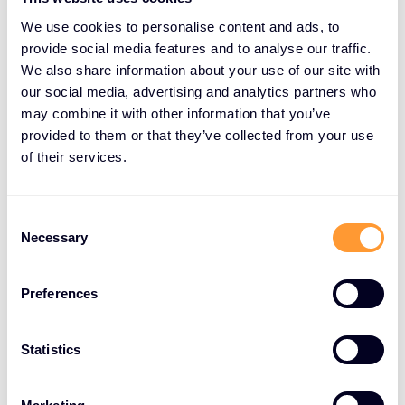
We use cookies to personalise content and ads, to
provide social media features and to analyse our traffic.
We also share information about your use of our site with
our social media, advertising and analytics partners who
“Resellers profiteren ook van de
may combine it with other information that you’ve
provided to them or that they’ve collected from your use
strategische integratie tussen Zero
of their services.
Networks en Palo Alto Networks, die de
automated micro segmentation van
C
Zero Networks koppelt aan de next-
Necessary
o
generation firewalls (NGFW’s) van Palo
n
s
Alto Networks. „Deze combinatie stelt
Preferences
e
organisaties in staat om zero-
n
truststrategieën efficiënt te
t
Statistics
S
implementeren en IT-omgevingen
e