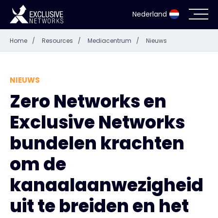
Nederland
Home
/
Resources
/
Mediacentrum
/
Nieuws
Cyberbeveiliging
Ecosysteem
NIEUWS
Zero Networks en
Resources
Exclusive Networks
Bedrijf
bundelen krachten
om de
kanaalaanwezigheid
Partner Portal
uit te breiden en het
Exclusive Access Inloggen