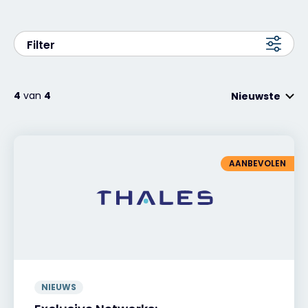
Exclusive Access - Meer informatie
Filter
Neem contact op met
4
van
4
Nieuwste
#weareexclusive
AANBEVOLEN
NIEUWS