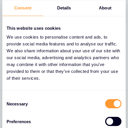
Secure Identity Management.
Consent
Details
About
05 APR. 2024
This website uses cookies
We use cookies to personalise content and ads, to
provide social media features and to analyse our traffic.
We also share information about your use of our site with
our social media, advertising and analytics partners who
may combine it with other information that you’ve
provided to them or that they’ve collected from your use
of their services.
C
NIEUWS
Necessary
o
Exclusive Networks kondigt
n
wereldwijd distributiepartnerschap
s
met Thales aan
Preferences
e