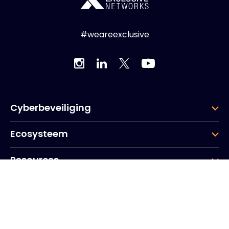
#weareexclusive
Cyberbeveiliging
Ecosysteem
Resources
Bedrijf
Groep