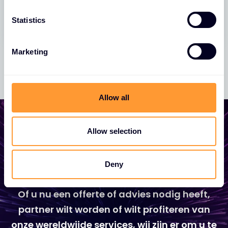
n
09 AUG. 2023
t
Statistics
S
e
Marketing
l
e
c
t
Allow all
i
o
n
Allow selection
Laat uw bedrijf groeien
Deny
Of u nu een offerte of advies nodig heeft,
partner wilt worden of wilt profiteren van
onze wereldwijde services, wij zijn er om u te