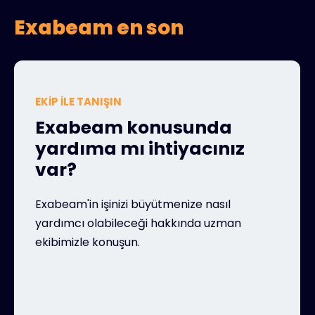
Exabeam en son
EKIP ILE TANIŞIN
Exabeam konusunda
yardıma mı ihtiyacınız
var?
Exabeam'in işinizi büyütmenize nasıl
yardımcı olabileceği hakkında uzman
ekibimizle konuşun.