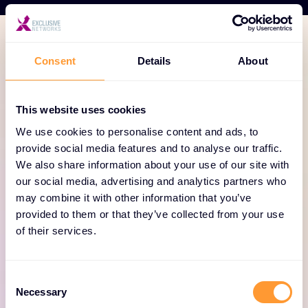
Consent
Details
About
TEKNOLOJI PORTFÖYÜ
Yeni Ölçekli Platform ve
LogRhythm SIEM çözümleri
This website uses cookies
açıklandı
We use cookies to personalise content and ads, to
provide social media features and to analyse our traffic.
We also share information about your use of our site with
Exabeam Ürün Portföyü, SIEM ve tehdit algılama,
our social media, advertising and analytics partners who
araştırma ve yanıt için esnek seçenekler sunar.
may combine it with other information that you’ve
Yapay zeka ve otomasyon tarafından yönlendirilen
provided to them or that they’ve collected from your use
gelişmiş TDIR için bulut veya kendi kendine
of their services.
barındırılan bir SIEM ile TDIR ve uyumluluk olsun,
Exabeam her şeyi kapsar.
C
Necessary
o