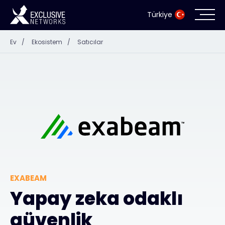
Türkiye
Ev
/
Ekosistem
/
Satıcılar
Siber Güvenlik
Ekosistem
Kaynaklar
Şirket
EXABEAM
İş Ortağı Portalı
Yapay zeka odaklı
güvenlik
İletişim