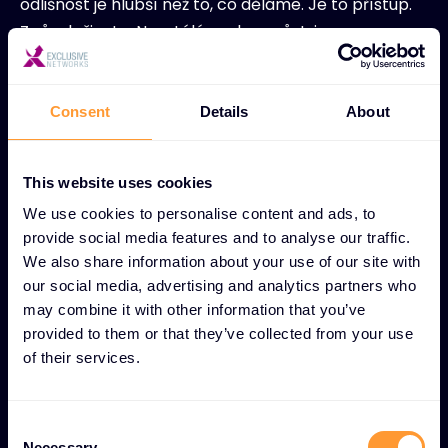
odlišnost je hlubší než to, co děláme. Je to přístup.
Způsob života. Neustálá snaha o růst, inovace a
narušení. Vždy se odvažujeme být odlišní. Naše síť
vrací hodnotu zpět do distribuce. Prozkoumejte, jak
může Exclusive Networks podpořit vaši cestu do
Consent
Details
About
zcela důvěryhodného digitálního světa.
This website uses cookies
We use cookies to personalise content and ads, to
provide social media features and to analyse our traffic.
Staňte se partnerem
We also share information about your use of our site with
our social media, advertising and analytics partners who
may combine it with other information that you’ve
provided to them or that they’ve collected from your use
of their services.
C
Necessary