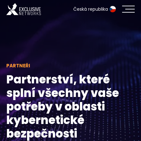
Česká republika
Kybernetická bezpečnost
Ekosystém
PARTNEŘI
Zdroje
Partnerství, které
Společnost
splní všechny vaše
potřeby v oblasti
Přihlášení do Partner Portálu
kybernetické
bezpečnosti
Kontakt