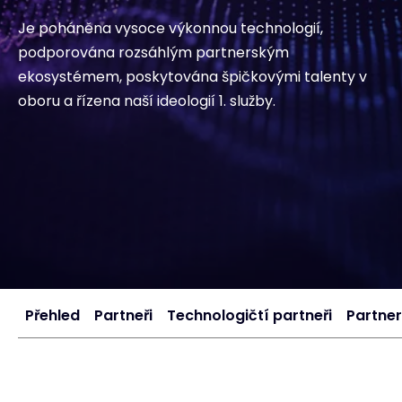
Je poháněna vysoce výkonnou technologií,
#weareexclusive
podporována rozsáhlým partnerským
ekosystémem, poskytována špičkovými talenty v
oboru a řízena naší ideologií 1. služby.
Přehled
Partneři
Technologičtí partneři
Partner