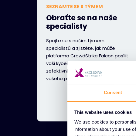
SEZNAMTE SE S TÝMEM
Obraťte se na naše
specialisty
Spojte se s naším týmem
specialistů a zjistěte, jak může
platforma CrowdStrike Falcon posílit
vaši kybernetickou obranu,
zefektivnit provoz a urychlit růst
vašeho podnikání.
Consent
This website uses cookies
We use cookies to personalis
information about your use of