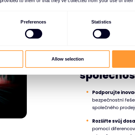
 provided to them or that they’ve collected from your use of their
Preferences
Statistics
PROČ SI PARTNEŘI VY
Výhody pa
Allow selection
společnos
Podporujte inova
bezpečnostní řešen
společného prodej
Rozšiřte svůj dos
pomocí diferencov