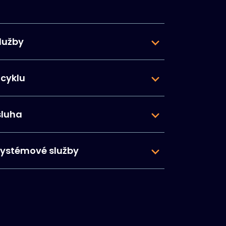
lužby
 cyklu
luha
systémové služby