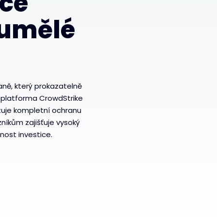
ce
 umělé
aně, který prokazatelně
e platforma CrowdStrike
tuje kompletní ochranu
níkům zajišťuje vysoký
ost investice.