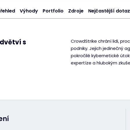
řehled
Výhody
Portfolio
Zdroje
Nejčastější dota
dvětví s
CrowdStrike chrání lidi, pr
podniky. Jejich jedinečný a
pokročilé kybernetické úto
expertíze a hlubokým zkuš
ení