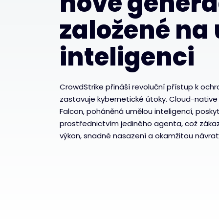
nové genera
založené na
inteligenci
CrowdStrike přináší revoluční přístup k ochr
zastavuje kybernetické útoky. Cloud-nativ
Falcon, poháněná umělou inteligencí, posky
prostřednictvím jediného agenta, což zákaz
výkon, snadné nasazení a okamžitou návratn