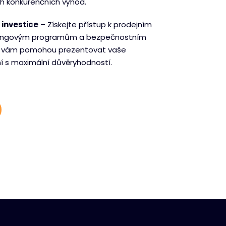
h konkurenčních výhod.
 investice
– Získejte přístup k prodejním
tingovým programům a bezpečnostním
ré vám pomohou prezentovat vaše
ní s maximální důvěryhodností.