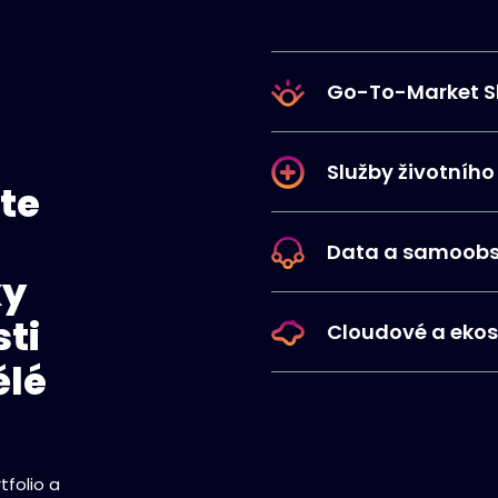
Go-To-Market S
Služby životního
te
Data a samoobs
ky
ti
Cloudové a eko
ělé
tfolio a