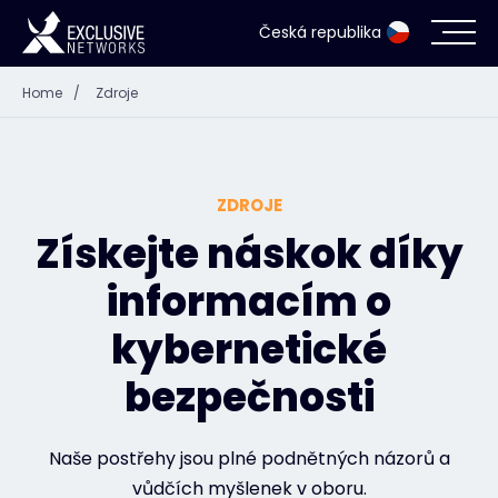
Česká republika
Home
/
Zdroje
Kybernetická bezpečnost
Ekosystém
ZDROJE
Zdroje
Získejte náskok díky
informacím o
Společnost
kybernetické
bezpečnosti
Přihlášení do Partner Portálu
Naše postřehy jsou plné podnětných názorů a
Kontakt
vůdčích myšlenek v oboru.