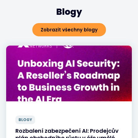
Blogy
Zobrazit všechny blogy
BLOGY
Rozbalení zabezpečení AI: Prodejcův
plán obchodního růstu v éře umělé