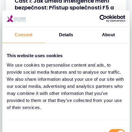
Část 1: Jak umělá inteligence mění
bezpečnost: Přístup společnosti F5 a
dopad na odvětví
31 BŘE 2025
Consent
Details
About
This website uses cookies
We use cookies to personalise content and ads, to
provide social media features and to analyse our traffic.
We also share information about your use of our site with
our social media, advertising and analytics partners who
may combine it with other information that you’ve
provided to them or that they’ve collected from your use
of their services.
BLOGY
C