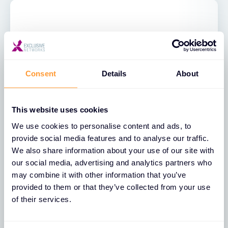
Consent
Details
About
This website uses cookies
15. 10. 2026
WORKSHOP
We use cookies to personalise content and ads, to
CROWDSTRIKE TECH-SKILL-UP
provide social media features and to analyse our traffic.
WORKSHOP
We also share information about your use of our site with
our social media, advertising and analytics partners who
Praktický workshop zaměřený na
may combine it with other information that you’ve
CrowdStrike Falcon, aktuální trendy v
provided to them or that they’ve collected from your use
kybernetické bezpečnosti a Endpoint
of their services.
Protection Test Drive.