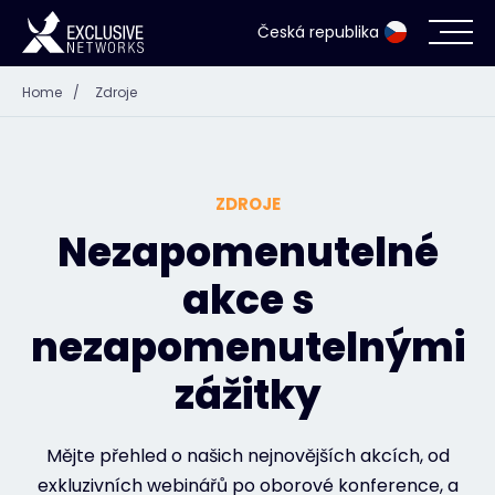
Česká republika
Home
/
Zdroje
Kybernetická bezpečnost
Ekosystém
ZDROJE
Zdroje
Nezapomenutelné
akce s
Společnost
nezapomenutelnými
zážitky
Přihlášení do Partner Portálu
Mějte přehled o našich nejnovějších akcích, od
Kontakt
exkluzivních webinářů po oborové konference, a