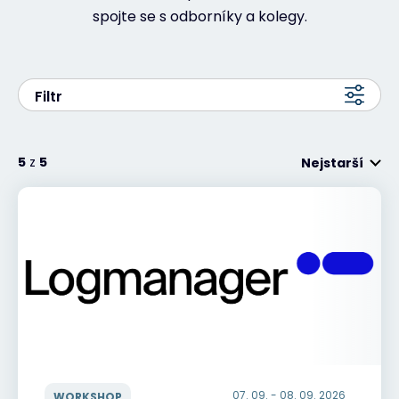
spojte se s odborníky a kolegy.
#weareexclusive
Filtr
5
z
5
Nejstarší
07. 09. - 08. 09. 2026
WORKSHOP