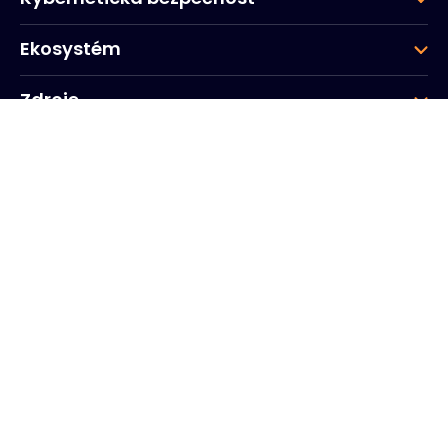
Ekosystém
Zdroje
Společnost
Skupina
Sídlo společnosti
20, Quai du Point du Jour
Arcs de Seine
Boulogne
Billancourt
92100