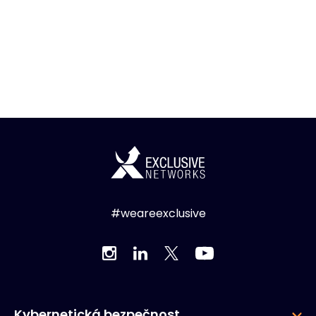
#weareexclusive
Kybernetická bezpečnost