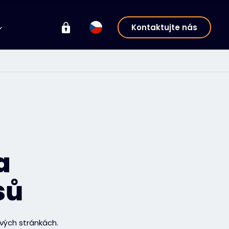
Kontaktujte nás
a
sů
vých stránkách.