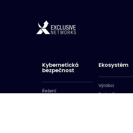
Kybernetická
Ekosystém
bezpečnost
Výrobci
Řešení
Partneři
Služby
Staňte se partn
Přihlášení do
Partner Portálu