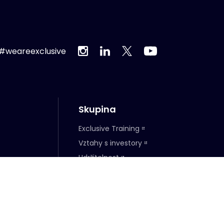
#weareexclusive
Skupina