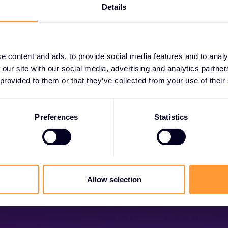
Details
e content and ads, to provide social media features and to analy
 our site with our social media, advertising and analytics partn
taňte se partner
 provided to them or that they’ve collected from your use of their
něte exkluzivní partnerství a zvyšte svůj úspěch
Preferences
Statistics
dnes.
Zjistěte více
Allow selection