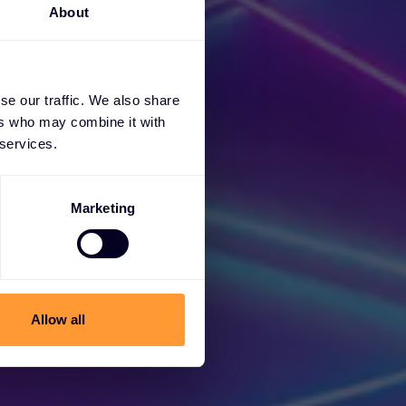
About
se our traffic. We also share
ers who may combine it with
em
 services.
 ještě
Marketing
Allow all