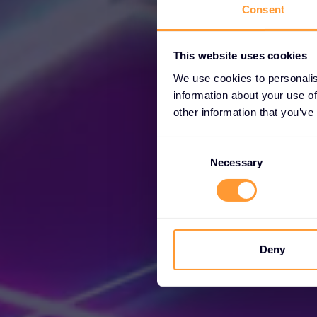
Consent
This website uses cookies
We use cookies to personalis
information about your use of
S
other information that you’ve
C
Odemk
o
Necessary
n
s
e
n
t
Deny
S
e
l
e