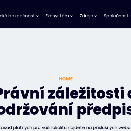
ická bezpečnost
Ekosystém
Zdroje
Společnost
HOME
Právní záležitosti 
održování předpi
ásad platných pro vaši lokalitu najdete na příslušných webo