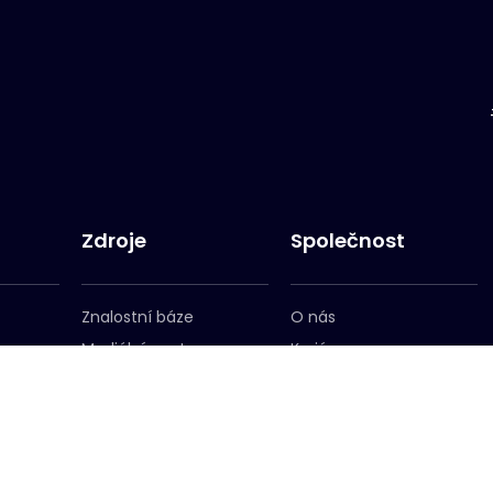
Zdroje
Společnost
Znalostní báze
O nás
Mediální centrum
Kariéra
erem
Přihlášení k odběru
Vedení
newsletteru
Lokality