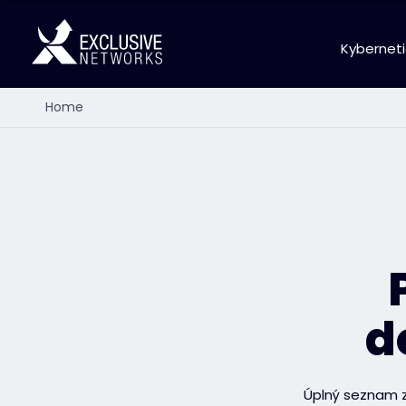
Kybernet
Home
d
Úplný seznam z