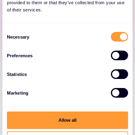
provided to them or that they’ve collected from your use
Platforma Red Hat Ansible
of their services.
Automation Platform
C
Výkonný automatizační engine pro IT procesy
Necessary
o
a pracovní postupy DevOps.
n
s
Preferences
e
n
t
Statistics
S
e
Načíst více
Marketing
l
e
c
t
Allow all
i
o