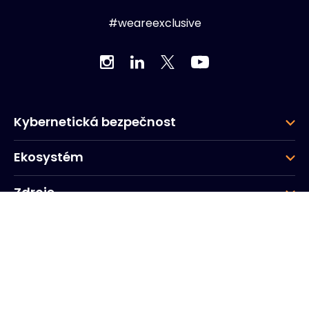
#weareexclusive
Kybernetická bezpečnost
Ekosystém
Zdroje
Společnost
Skupina