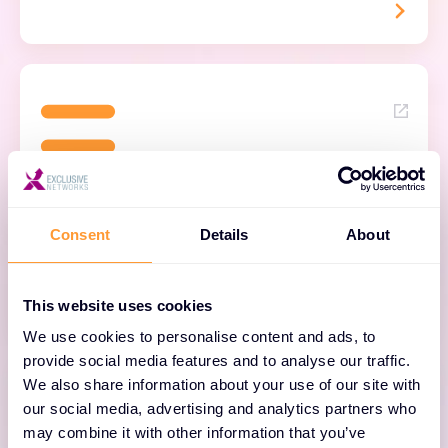
Red Hat Enterprise Linux
Bezpečná a spolehlivá platforma Linux pro
Consent
Details
About
podniková IT prostředí.
This website uses cookies
We use cookies to personalise content and ads, to
provide social media features and to analyse our traffic.
We also share information about your use of our site with
our social media, advertising and analytics partners who
may combine it with other information that you’ve