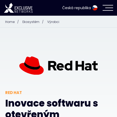
Česká republika
Home
/
Ekosystém
/
Výrobci
Kybernetická bezpečnost
Ekosystém
Zdroje
Společnost
RED HAT
Přihlášení do Partner Portálu
Inovace softwaru s
otevřeným
Kontakt