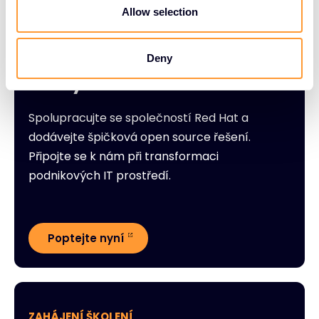
n
Allow selection
STAŇTE SE PARTNEREM
Připojte se k partnerskému
Deny
ekosystému Red Hat
Spolupracujte se společností Red Hat a
dodávejte špičková open source řešení.
Připojte se k nám při transformaci
podnikových IT prostředí.
Poptejte nyní
ZAHÁJENÍ ŠKOLENÍ