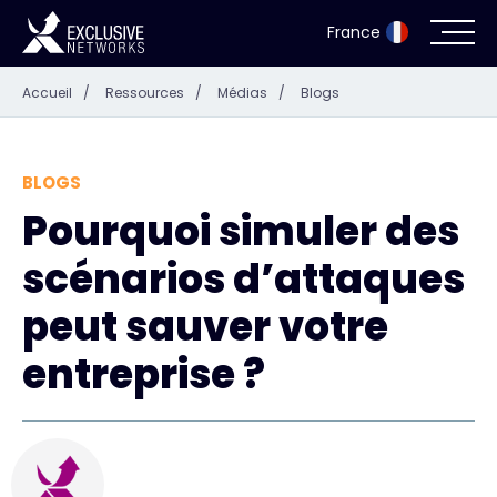
France
Accueil
/
Ressources
/
Médias
/
Blogs
Cybersécurité
Écosystème
BLOGS
Pourquoi simuler des
Ressources
scénarios d’attaques
Entreprise
peut sauver votre
entreprise ?
Portail des partenaires
Exclusive Access Login