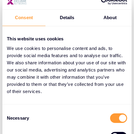
prometteuse mais encore relativement limitée du
fait de la diversité et de la complexité de certaines
attaques, parfois indétectables.
Consent
Details
About
This website uses cookies
Faire évoluer l’intelligence artificielle
We use cookies to personalise content and ads, to
De plus en plus plébiscitée, l’intelligence artificielle
provide social media features and to analyse our traffic.
We also share information about your use of our site with
appliquée à la cybersécurité ne cesse d’évoluer
our social media, advertising and analytics partners who
pour s’adapter aux nouvelles typologies d’attaques.
may combine it with other information that you’ve
Des efforts encore insuffisants pour rattraper le
provided to them or that they’ve collected from your use
retard accumulé sur les cyberattaquants qui
of their services.
utilisent eux aussi de l’intelligence artificielle. Il y a
fort à parier qu’il faudra amplifier l’approche
C
proactive et prédictive des risques pour élaborer
Necessary
o
une sécurité non seulement solide mais également
n
agile.
s