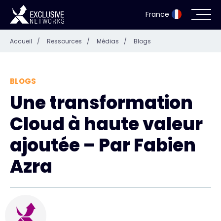
France
Accueil
/
Ressources
/
Médias
/
Blogs
Cybersécurité
Écosystème
BLOGS
Une transformation
Ressources
Cloud à haute valeur
Entreprise
ajoutée – Par Fabien
Azra
Portail des partenaires
Exclusive Access Login