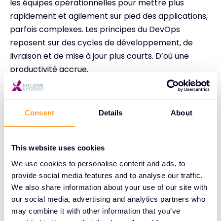
les équipes opérationnelles pour mettre plus
rapidement et agilement sur pied des applications,
parfois complexes. Les principes du DevOps
reposent sur des cycles de développement, de
livraison et de mise à jour plus courts. D’où une
productivité accrue.
Une technologie plus verte
Consent
Details
About
L’image de data-centers énergivores et
consommateurs d’électricité reste ancrée dans
This website uses cookies
l’esprit des individus. Elle est pourtant biaisée.
We use cookies to personalise content and ads, to
Effectivement, ces nouvelles infrastructures sont
provide social media features and to analyse our traffic.
consommatrices d’énergie. Mais elles mutualisent
We also share information about your use of our site with
sur un nombre réduit de serveurs, embarquant leur
our social media, advertising and analytics partners who
may combine it with other information that you’ve
propre stockage, un maximum d’applications. En