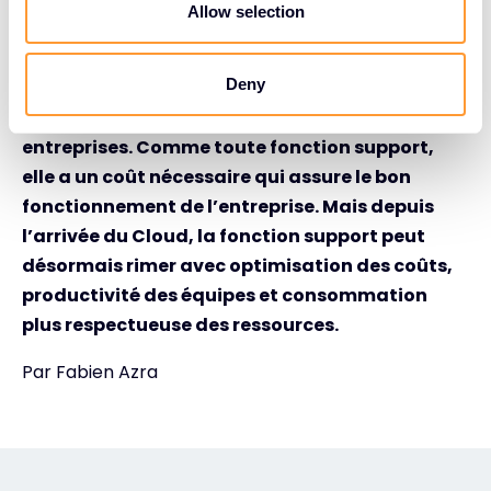
actuelle. Enfin, le passage d’une logique matérielle à
n
Allow selection
une logique logicielle permet d’éviter la politique du
tout jetable.
Deny
L’IT est la fonction support de toutes
entreprises. Comme toute fonction support,
elle a un coût nécessaire qui assure le bon
fonctionnement de l’entreprise. Mais depuis
l’arrivée du Cloud, la fonction support peut
désormais rimer avec optimisation des coûts,
productivité des équipes et consommation
plus respectueuse des ressources.
Par Fabien Azra