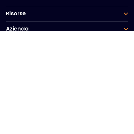
Risorse
Azienda
Gruppo
Sede aziendale
20, Quai du Point du Jour
Archi di Senna
Boulogne
Billancourt
92100
Francia
+33 (0)1 41 31 53 04