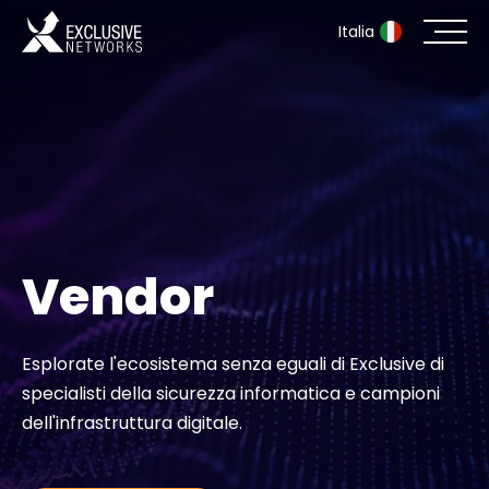
Italia
Sicurezza informatica
Ecosistema
Risorse
Vendor
Azienda
Esplorate l'ecosistema senza eguali di Exclusive di
specialisti della sicurezza informatica e campioni
Portale dei partner
dell'infrastruttura digitale.
Accesso Exclusive Access