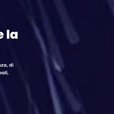
e la
za, di
bali,