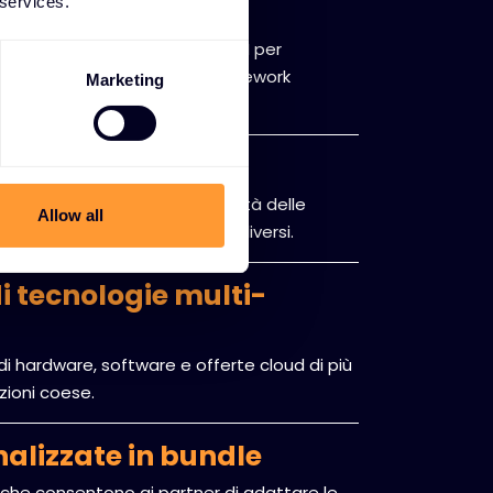
 services.
integrazione API
sviluppo e l'integrazione di API per
perfetta con i sistemi e i framework
Marketing
di compatibilità
ti per verificare la compatibilità delle
Allow all
timali in ambienti tecnologici diversi.
 tecnologie multi-
 hardware, software e offerte cloud di più
uzioni coese.
nalizzate in bundle
li che consentono ai partner di adattare le