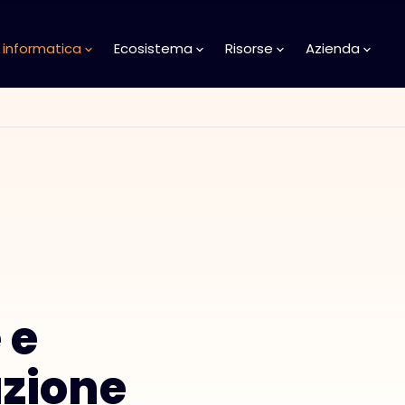
 informatica
Ecosistema
Risorse
Azienda
 e
azione