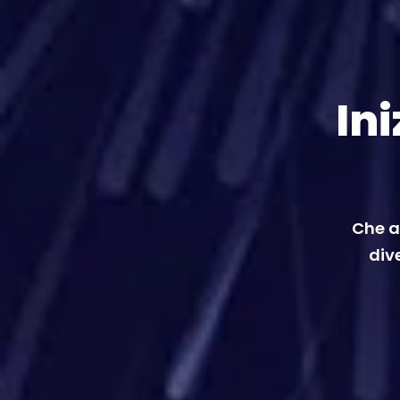
Ini
Che a
dive