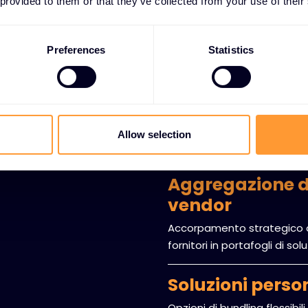
 provided to them or that they’ve collected from your use of their
Supporto per l'
I
Assistenza completa per lo 
A
garantire una connettività 
Preferences
Statistics
ione e
esistenti.
 per
Servizi di test 
tta
Protocolli di test approfondi
Allow selection
soluzioni e le prestazioni ot
Aggregazione di
vendor
Accorpamento strategico di
fornitori in portafogli di sol
Soluzioni perso
Opzioni di bundling flessibi